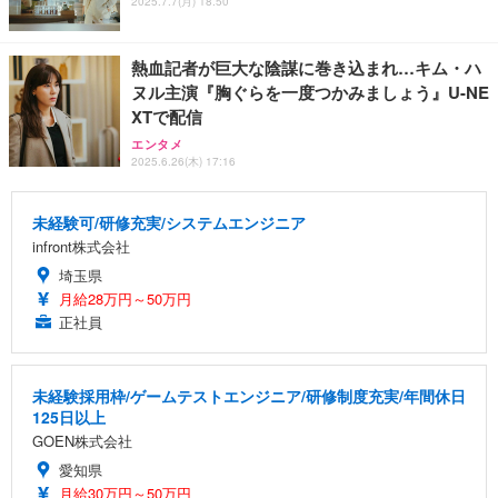
2025.7.7(月) 18:50
熱血記者が巨大な陰謀に巻き込まれ…キム・ハ
ヌル主演『胸ぐらを一度つかみましょう』U-NE
XTで配信
エンタメ
2025.6.26(木) 17:16
未経験可/研修充実/システムエンジニア
infront株式会社
埼玉県
月給28万円～50万円
正社員
未経験採用枠/ゲームテストエンジニア/研修制度充実/年間休日
125日以上
GOEN株式会社
愛知県
月給30万円～50万円