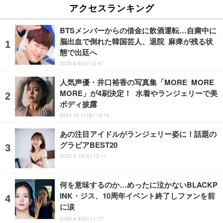
アクセスランキング
BTSメンバーからの借金に飲酒運転…自粛中に
脳出血で倒れた韓国芸人、退院 麻痺が残る状
態で出廷へ
2026.8.9(日) 12:47
人気声優・井口裕香の写真集「MORE MORE
MORE」が4刷決定！ 水着やランジェリーで美
ボディ披露
2024.10.11(金) 19:15
あの注目アイドルがランジェリー姿に！話題の
グラビアBEST20
2022.2.15(火) 12:11
何を意味するのか…めったに泣かないBLACKP
INK・ジス、10周年イベント終了しファンを前
に涙
2026.8.9(日) 11:17