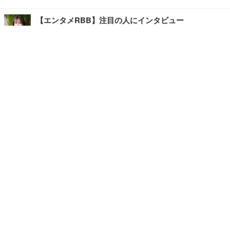
【エンタメRBB】注目の人にインタビュー
【坂道グループニュース】ーエンタメRBBー
今観るべきオススメ「韓国ドラマ」
快適デスクのヒントが満載！こだわりデスクツアー
【進化するオフィス】
写真・画像
ホーム
›
エンタメ
›
映画・ドラマ
›
記事
›
TOP