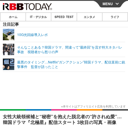
MENU
CLOSE
ホーム
IT・デジタル
SPEED TEST
エンタメ
ライフ
ホーム
注目記事
IT・デジタル
10G光回線導入レポ
IT・デジタルTOP
スマートフォン
SPEED TEST
そんなことある？韓国ドラマ、間違って“最終回”を流す特大ネタバレ
事故 視聴者から怒りの声
ネタ
ガジェット・ツール
エンタメ
最悪のタイミング…Netflix“ガンアクション”韓国ドラマ、配信直前に銃
ショッピング
その他
撃事件 監督が語ったこと
エンタメTOP
映画・ドラマ
ライフ
韓流・K-POP
韓国・芸能
ライフTOP
グルメ
リリース一覧
音楽
スポーツ
ペット
ショッピング
プッシュ通知の停止方法
グラビア
ブログ
その他
ショッピング
その他
女性大統領候補と“秘密”を抱えた脱北者の“許されぬ愛”…
韓国ドラマ『北極星』配信スタート 3枚目の写真・画像