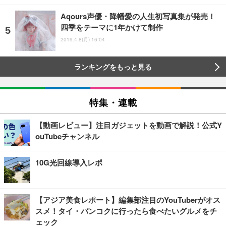
Aqours声優・降幡愛の人生初写真集が発売！
四季をテーマに1年かけて制作
2019.4.8(月) 16:04
ランキングをもっと見る
特集・連載
【動画レビュー】注目ガジェットを動画で解説！公式Y
ouTubeチャンネル
10G光回線導入レポ
【アジア美食レポート】編集部注目のYouTuberがオス
スメ！タイ・バンコクに行ったら食べたいグルメをチ
ェック