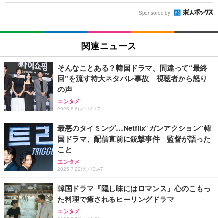
Sponsored by
関連ニュース
そんなことある？韓国ドラマ、間違って“最終
回”を流す特大ネタバレ事故 視聴者から怒り
の声
エンタメ
2025.8.6(水) 13:17
最悪のタイミング…Netflix“ガンアクション”韓
国ドラマ、配信直前に銃撃事件 監督が語った
こと
エンタメ
2025.7.22(火) 13:47
韓国ドラマ『隠し味にはロマンス』心のこもっ
た料理で癒されるヒーリングドラマ
エンタメ