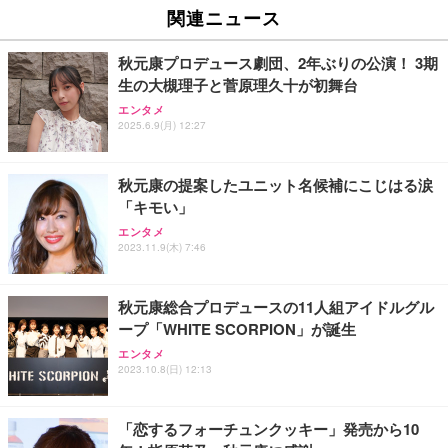
関連ニュース
秋元康プロデュース劇団、2年ぶりの公演！ 3期
生の大槻理子と菅原理久十が初舞台
エンタメ
2025.6.9(月) 12:27
秋元康の提案したユニット名候補にこじはる涙
「キモい」
エンタメ
2023.11.9(木) 7:46
秋元康総合プロデュースの11人組アイドルグル
ープ「WHITE SCORPION」が誕生
エンタメ
2023.10.8(日) 12:13
「恋するフォーチュンクッキー」発売から10