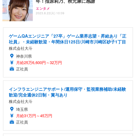
年！指原莉乃、秋元康に感謝
エンタメ
2023.8.22(火) 10:09
ゲームQAエンジニア「27卒」ゲーム業界志望・昇給あり「正
社員」・未経験歓迎・年間休日125日/川崎市川崎区砂子1丁目
株式会社大斗
神奈川県
月給25万6,600円～32万円
正社員
インフラエンジニアサポート/運用保守・監視業務補助/未経験
歓迎/完全週休2日制・賞与あり
株式会社大斗
埼玉県
月給31万円～45万円
正社員