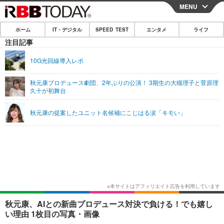
MENU
CLOSE
ホーム
IT・デジタル
SPEED TEST
エンタメ
ライフ
ホーム
注目記事
IT・デジタル
10G光回線導入レポ
IT・デジタルTOP
スマートフォン
SPEED TEST
秋元康プロデュース劇団、2年ぶりの公演！ 3期生の大槻理子と菅原理
久十が初舞台
ネタ
ガジェット・ツール
エンタメ
秋元康の提案したユニット名候補にこじはる涙「キモい」
ショッピング
その他
エンタメTOP
映画・ドラマ
ライフ
韓流・K-POP
韓国・芸能
ライフTOP
グルメ
リリース一覧
音楽
スポーツ
ペット
ショッピング
プッシュ通知の停止方法
グラビア
ブログ
その他
ショッピング
その他
秋元康、AIとの新曲プロデュース対決で負ける！でも嬉し
い理由 1枚目の写真・画像