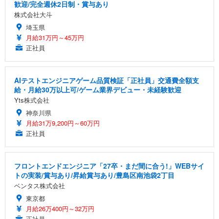
歓迎/完全週休2日制・賞与あり
株式会社大斗
埼玉県
月給31万円～45万円
正社員
AIテストエンジニアゲーム品質検証「正社員」交通費全額支
給・月給30万以上可/ゲーム業界デビュー・未経験歓迎
Yts株式会社
神奈川県
月給31万9,200円～60万円
正社員
フロントエンドエンジニア「27卒・まだ間に合う!」WEBサイ
トの実装/賞与あり/昇給賞与あり/豊島区南池袋2丁目
ベンタス株式会社
東京都
月給26万400円～32万円
正社員