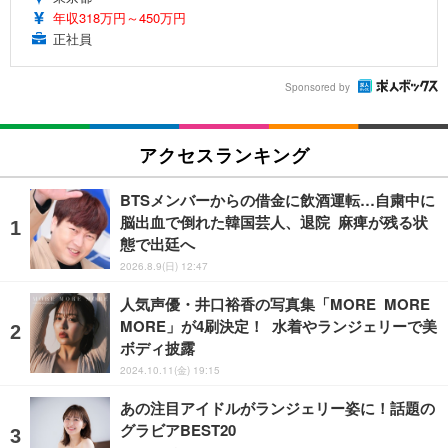
年収318万円～450万円
正社員
Sponsored by
アクセスランキング
BTSメンバーからの借金に飲酒運転…自粛中に
脳出血で倒れた韓国芸人、退院 麻痺が残る状
態で出廷へ
2026.8.9(日) 12:47
人気声優・井口裕香の写真集「MORE MORE
MORE」が4刷決定！ 水着やランジェリーで美
ボディ披露
2024.10.11(金) 19:15
あの注目アイドルがランジェリー姿に！話題の
グラビアBEST20