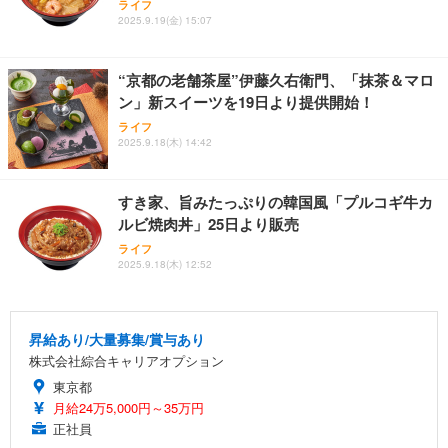
ライフ
2025.9.19(金) 15:07
“京都の老舗茶屋”伊藤久右衛門、「抹茶＆マロ
ン」新スイーツを19日より提供開始！
ライフ
2025.9.18(木) 14:42
すき家、旨みたっぷりの韓国風「プルコギ牛カ
ルビ焼肉丼」25日より販売
ライフ
2025.9.18(木) 12:52
昇給あり/大量募集/賞与あり
株式会社綜合キャリアオプション
東京都
月給24万5,000円～35万円
正社員