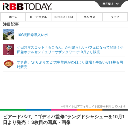
MENU
CLOSE
ホーム
IT・デジタル
SPEED TEST
エンタメ
ライフ
ホーム
注目記事
IT・デジタル
10G光回線導入レポ
IT・デジタルTOP
スマートフォン
SPEED TEST
小田急マスコット「もころん」が可愛らしいパフェになって登場！小
田急ホテルセンチュリーサザンタワーで10月より販売
ネタ
ガジェット・ツール
エンタメ
すき家、“ぷりぷりエビ”の中華丼が25日より登場！牛あいがけ丼も同
ショッピング
その他
時販売
エンタメTOP
映画・ドラマ
ライフ
韓流・K-POP
韓国・芸能
ライフTOP
グルメ
リリース一覧
音楽
スポーツ
ペット
ショッピング
プッシュ通知の停止方法
グラビア
ブログ
その他
ショッピング
その他
ビアードパパ、“ゴディバ監修”ラングドシャシューを10月1
日より発売！ 3枚目の写真・画像