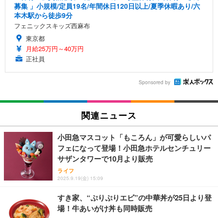
募集 」小規模/定員19名/年間休日120日以上/夏季休暇あり/六
本木駅から徒歩9分
フェニックスキッズ西麻布
東京都
月給25万円～40万円
正社員
Sponsored by
関連ニュース
小田急マスコット「もころん」が可愛らしいパ
フェになって登場！小田急ホテルセンチュリー
サザンタワーで10月より販売
ライフ
2025.9.19(金) 15:09
すき家、“ぷりぷりエビ”の中華丼が25日より登
場！牛あいがけ丼も同時販売