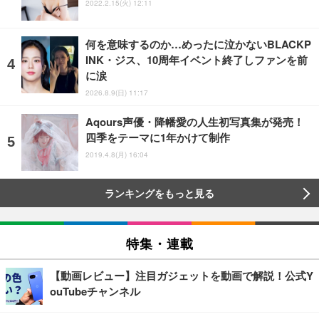
2022.2.15(火) 12:11
何を意味するのか…めったに泣かないBLACKP
INK・ジス、10周年イベント終了しファンを前
に涙
2026.8.9(日) 11:17
Aqours声優・降幡愛の人生初写真集が発売！
四季をテーマに1年かけて制作
2019.4.8(月) 16:04
ランキングをもっと見る
特集・連載
【動画レビュー】注目ガジェットを動画で解説！公式Y
ouTubeチャンネル