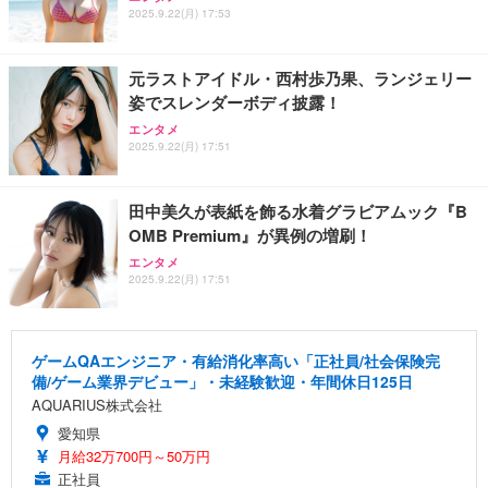
2025.9.22(月) 17:53
元ラストアイドル・西村歩乃果、ランジェリー
姿でスレンダーボディ披露！
エンタメ
2025.9.22(月) 17:51
田中美久が表紙を飾る水着グラビアムック『B
OMB Premium』が異例の増刷！
エンタメ
2025.9.22(月) 17:51
ゲームQAエンジニア・有給消化率高い「正社員/社会保険完
備/ゲーム業界デビュー」・未経験歓迎・年間休日125日
AQUARIUS株式会社
愛知県
月給32万700円～50万円
正社員