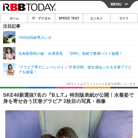
MENU
CLOSE
ホーム
IT・デジタル
SPEED TEST
エンタメ
ライフ
ホーム
注目記事
IT・デジタル
10G光回線導入レポ
IT・デジタルTOP
スマートフォン
SPEED TEST
全鳥取県民の妹・白濱美兎、『SPA!』表紙で豊満バスト披露！
ネタ
ガジェット・ツール
エンタメ
“グラビア界のニューヒロイン”沢美沙樹、彼女感あふれる水着グラビ
ショッピング
その他
アを披露！
エンタメTOP
映画・ドラマ
ライフ
韓流・K-POP
韓国・芸能
ライフTOP
グルメ
リリース一覧
SKE48新選抜7名の『B.L.T.』特別版表紙が公開！水着姿で
音楽
スポーツ
ペット
ショッピング
身を寄せ合う圧巻グラビア 2枚目の写真・画像
プッシュ通知の停止方法
グラビア
ブログ
その他
ショッピング
その他