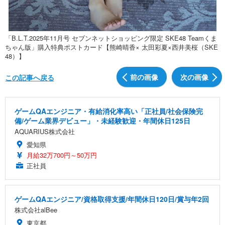
「B.L.T.2025年11月号 セブンネットショッピング限定 SKE48 Teamくま
ちゃん版」購入特典ポストカード【熊崎晴香× 太田彩夏×西井美桜（SKE
48）】
前の画像
次の画像
この記事へ戻る
ゲームQAエンジニア・有給消化率高い「正社員/社会保険完
備/ゲーム業界デビュー」・未経験歓迎・年間休日125日
AQUARIUS株式会社
愛知県
月給32万700円～50万円
正社員
ゲームQAエンジニア/資格取得支援/年間休日120日/賞与年2回
株式会社alBee
東京都