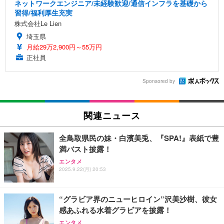
ネットワークエンジニア/未経験歓迎/通信インフラを基礎から
習得/福利厚生充実
株式会社Le Lien
埼玉県
月給29万2,900円～55万円
正社員
Sponsored by
関連ニュース
全鳥取県民の妹・白濱美兎、『SPA!』表紙で豊
満バスト披露！
エンタメ
2025.9.22(月) 20:53
“グラビア界のニューヒロイン”沢美沙樹、彼女
感あふれる水着グラビアを披露！
エンタメ