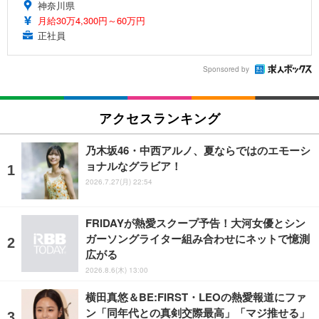
神奈川県
月給30万4,300円～60万円
正社員
Sponsored by
アクセスランキング
乃木坂46・中西アルノ、夏ならではのエモーシ
ョナルなグラビア！
2026.7.27(月) 22:54
FRIDAYが熱愛スクープ予告！大河女優とシン
ガーソングライター組み合わせにネットで憶測
広がる
2026.8.6(木) 13:00
横田真悠＆BE:FIRST・LEOの熱愛報道にファ
ン「同年代との真剣交際最高」「マジ推せる」