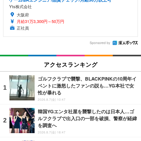
Yts株式会社
大阪府
月給31万3,300円～50万円
正社員
Sponsored by
アクセスランキング
ゴルフクラブで襲撃、BLACKPINKの10周年イ
ベントに激怒したファンの説も…YG本社で女
性が暴れる
2026.8.7(金) 10:47
韓国YGエンタ社屋を襲撃したのは日本人…ゴ
ルフクラブで出入口の一部を破損、警察が経緯
を調査へ
2026.8.7(金) 18:47