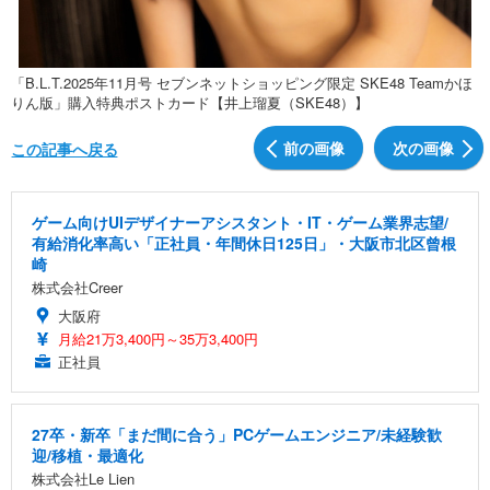
「B.L.T.2025年11月号 セブンネットショッピング限定 SKE48 Teamかほ
りん版」購入特典ポストカード【井上瑠夏（SKE48）】
前の画像
次の画像
この記事へ戻る
ゲーム向けUIデザイナーアシスタント・IT・ゲーム業界志望/
有給消化率高い「正社員・年間休日125日」・大阪市北区曾根
崎
株式会社Creer
大阪府
月給21万3,400円～35万3,400円
正社員
27卒・新卒「まだ間に合う」PCゲームエンジニア/未経験歓
迎/移植・最適化
株式会社Le Lien