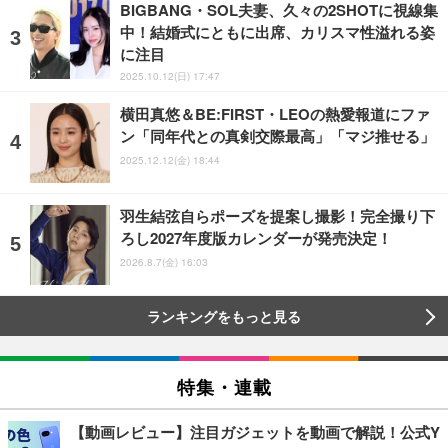
BIGBANG・SOL夫妻、久々の2SHOTに視線集
中！結婚式にともに出席、カリスマ性溢れる姿
に注目
2025.10.12(日) 17:47
横田真悠＆BE:FIRST・LEOの熱愛報道にファ
ン「同年代との真剣交際最高」「マジ推せる」
2025.12.12(金) 18:44
羽生結弦自らポーズを提案し撮影！完全撮り下
ろし2027年度版カレンダーが発売決定！
2026.8.7(金) 16:03
ランキングをもっと見る
特集・連載
【動画レビュー】注目ガジェットを動画で解説！公式Y