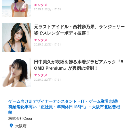
エンタメ
2025.9.22(月) 17:53
元ラストアイドル・西村歩乃果、ランジェリー
姿でスレンダーボディ披露！
エンタメ
2025.9.22(月) 17:51
田中美久が表紙を飾る水着グラビアムック『B
OMB Premium』が異例の増刷！
エンタメ
2025.9.22(月) 17:51
ゲーム向けUIデザイナーアシスタント・IT・ゲーム業界志望/
有給消化率高い「正社員・年間休日125日」・大阪市北区曾根
崎
株式会社Creer
大阪府