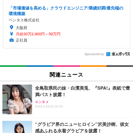
「市場価値を高める」クラウドエンジニア/業績好調/最先端の
環境構築
ベンタス株式会社
大阪府
月給30万2,900円～59万円
正社員
Sponsored by
関連ニュース
全鳥取県民の妹・白濱美兎、『SPA!』表紙で豊
満バスト披露！
エンタメ
2025.9.22(月) 20:53
“グラビア界のニューヒロイン”沢美沙樹、彼女
感あふれる水着グラビアを披露！