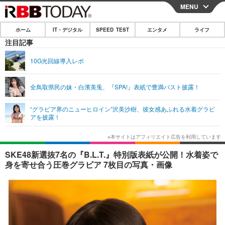
MENU
CLOSE
ホーム
IT・デジタル
SPEED TEST
エンタメ
ライフ
ホーム
注目記事
IT・デジタル
10G光回線導入レポ
IT・デジタルTOP
スマートフォン
SPEED TEST
全鳥取県民の妹・白濱美兎、『SPA!』表紙で豊満バスト披露！
ネタ
ガジェット・ツール
エンタメ
“グラビア界のニューヒロイン”沢美沙樹、彼女感あふれる水着グラビ
ショッピング
その他
アを披露！
エンタメTOP
映画・ドラマ
ライフ
韓流・K-POP
韓国・芸能
ライフTOP
グルメ
リリース一覧
SKE48新選抜7名の『B.L.T.』特別版表紙が公開！水着姿で
音楽
スポーツ
ペット
ショッピング
身を寄せ合う圧巻グラビア 7枚目の写真・画像
プッシュ通知の停止方法
グラビア
ブログ
その他
ショッピング
その他