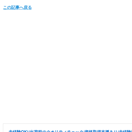
この記事へ戻る
未経験OK!/出荷前のクオリティチェック/資格取得支援あり/未経験