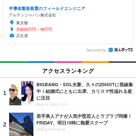
半導体製造装置のフィールドエンジニア
アルテンジャパン株式会社
東京都
月給25万円～38万円
正社員
Sponsored by
アクセスランキング
BIGBANG・SOL夫妻、久々の2SHOTに視線集
中！結婚式にともに出席、カリスマ性溢れる姿
に注目
2025.10.12(日) 17:47
若手美人アナが人気中堅芸人とラブラブ同棲！
FRIDAY、明日15時に熱愛スクープ
2025.8.27(水) 22:20