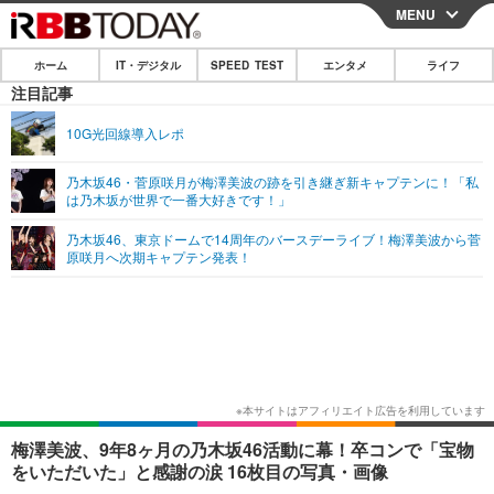
MENU
CLOSE
ホーム
IT・デジタル
SPEED TEST
エンタメ
ライフ
ホーム
注目記事
IT・デジタル
10G光回線導入レポ
IT・デジタルTOP
スマートフォン
SPEED TEST
乃木坂46・菅原咲月が梅澤美波の跡を引き継ぎ新キャプテンに！「私
は乃木坂が世界で一番大好きです！」
ネタ
ガジェット・ツール
エンタメ
乃木坂46、東京ドームで14周年のバースデーライブ！梅澤美波から菅
ショッピング
その他
原咲月へ次期キャプテン発表！
エンタメTOP
映画・ドラマ
ライフ
韓流・K-POP
韓国・芸能
ライフTOP
グルメ
リリース一覧
音楽
スポーツ
ペット
ショッピング
プッシュ通知の停止方法
グラビア
ブログ
その他
ショッピング
その他
梅澤美波、9年8ヶ月の乃木坂46活動に幕！卒コンで「宝物
をいただいた」と感謝の涙 16枚目の写真・画像