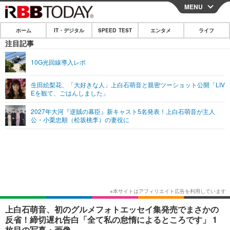
MENU
CLOSE
ホーム
IT・デジタル
SPEED TEST
エンタメ
ライフ
ホーム
注目記事
IT・デジタル
10G光回線導入レポ
IT・デジタルTOP
スマートフォン
SPEED TEST
生田絵梨花、「大好きな人」上白石萌音と親密ツーショット公開「LIV
Eを観て、ごはんしました」
ネタ
ガジェット・ツール
エンタメ
2027年大河『逆賊の幕臣』新キャスト5名発表！上白石萌音が主人
ショッピング
その他
公・小栗忠順（松坂桃李）の妻役に
エンタメTOP
映画・ドラマ
ライフ
韓流・K-POP
韓国・芸能
ライフTOP
グルメ
リリース一覧
音楽
スポーツ
ペット
ショッピング
プッシュ通知の停止方法
グラビア
ブログ
その他
ショッピング
その他
上白石萌音、初のグルメフォトエッセイ集発売でまさかの
反省！締切遅れ告白「全て私の怠惰によるところです」 1
枚目の写真・画像