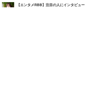
【エンタメRBB】注目の人にインタビュー
【坂道グループニュース】ーエンタメRBBー
今観るべきオススメ「韓国ドラマ」
快適デスクのヒントが満載！こだわりデスクツアー
【進化するオフィス】
写真・画像
ホーム
›
エンタメ
›
その他
›
記事
›
TOP