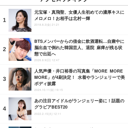
元宝塚・真飛聖、女優人生初めての濃厚キスに
メロメロ！お相手は北村一輝
2018.8.3(金) 21:21
BTSメンバーからの借金に飲酒運転…自粛中に
脳出血で倒れた韓国芸人、退院 麻痺が残る状
態で出廷へ
2026.8.9(日) 12:47
人気声優・井口裕香の写真集「MORE MORE
MORE」が4刷決定！ 水着やランジェリーで美
ボディ披露
2024.10.11(金) 19:15
あの注目アイドルがランジェリー姿に！話題の
グラビアBEST20
2022.2.15(火) 12:11