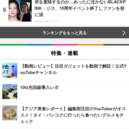
何を意味するのか…めったに泣かないBLACKP
INK・ジス、10周年イベント終了しファンを前
に涙
2026.8.9(日) 11:17
ランキングをもっと見る
特集・連載
【動画レビュー】注目ガジェットを動画で解説！公式Y
ouTubeチャンネル
10G光回線導入レポ
【アジア美食レポート】編集部注目のYouTuberがオス
スメ！タイ・バンコクに行ったら食べたいグルメをチ
ェック