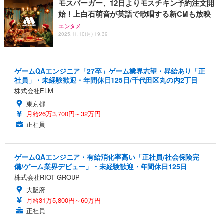
モスバーガー、12日よりモスチキン予約注文開
始！上白石萌音が英語で歌唱する新CMも放映
エンタメ
2025.11.10(月) 19:39
ゲームQAエンジニア「27卒」ゲーム業界志望・昇給あり「正
社員」・未経験歓迎・年間休日125日/千代田区丸の内2丁目
株式会社ELM
東京都
月給26万3,700円～32万円
正社員
ゲームQAエンジニア・有給消化率高い「正社員/社会保険完
備/ゲーム業界デビュー」・未経験歓迎・年間休日125日
株式会社RIOT GROUP
大阪府
月給31万5,800円～60万円
正社員