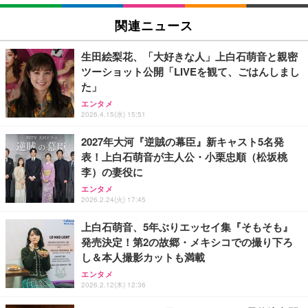
関連ニュース
生田絵梨花、「大好きな人」上白石萌音と親密
ツーショット公開「LIVEを観て、ごはんしまし
た」
エンタメ
2026.4.15(水) 15:51
2027年大河『逆賊の幕臣』新キャスト5名発
表！上白石萌音が主人公・小栗忠順（松坂桃
李）の妻役に
エンタメ
2026.2.24(火) 17:45
上白石萌音、5年ぶりエッセイ集『そもそも』
発売決定！第2の故郷・メキシコでの撮り下ろ
し＆本人撮影カットも満載
エンタメ
2026.2.12(木) 12:36