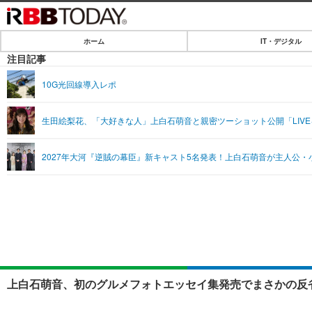
ホーム
IT・デジタル
ホーム
注目記事
IT・デジタル
10G光回線導入レポ
IT・デジタルTOP
SPEED TEST
生田絵梨花、「大好きな人」上白石萌音と親密ツーショット公開「LIV
ネタ
エンタメ
2027年大河『逆賊の幕臣』新キャスト5名発表！上白石萌音が主人公
ショッピング
エンタメTOP
ライフ
韓流・K-POP
ライフTOP
リリース一覧
音楽
ペット
プッシュ通知の停止方法
グラビア
その他
ショッピング
上白石萌音、初のグルメフォトエッセイ集発売でまさかの反