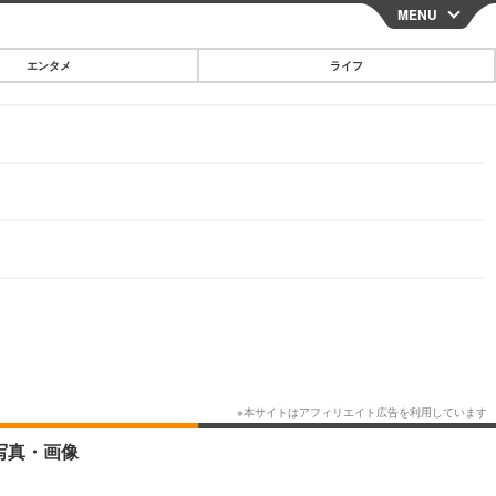
MENU
CLOSE
エンタメ
ライフ
スマートフォン
ガジェット・ツール
その他
映画・ドラマ
韓国・芸能
グルメ
スポーツ
ショッピング
ブログ
その他
写真・画像