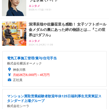
エンタメ
2026.4.17(金) 19:51
深澤辰哉や佐藤栞里も感動！ 女子ソフトボール
金メダルの裏にあった絆の物語とは…『この世
界は1ダフル』
エンタメ
2024.10.24(木) 11:09
電気工事施工管理/賞与/住宅手当
株式会社横浜オーメック
神奈川県
月給26万6,000円～45万円
正社員
マンション買取営業経験者歓迎年休125日福利厚生充実東証ス
タンダード上場グループ
株式会社シーラ