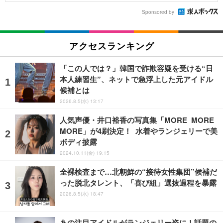
Sponsored by
アクセスランキング
「この人では？」韓国で詐欺容疑を受ける“日
本人練習生”、ネットで急浮上した元アイドル
候補とは
2026.8.5(水) 13:17
人気声優・井口裕香の写真集「MORE MORE
MORE」が4刷決定！ 水着やランジェリーで美
ボディ披露
2024.10.11(金) 19:15
全裸検査まで…北朝鮮の“接待女性集団”候補だ
った脱北タレント、「喜び組」選抜過程を暴露
2026.8.5(水) 18:47
あの注目アイドルがランジェリー姿に！話題の