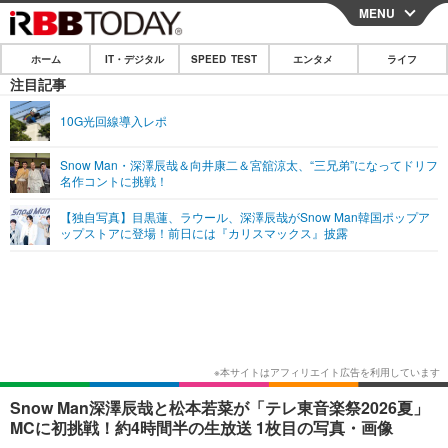
MENU
CLOSE
ホーム
IT・デジタル
SPEED TEST
エンタメ
ライフ
ホーム
注目記事
IT・デジタル
10G光回線導入レポ
IT・デジタルTOP
スマートフォン
SPEED TEST
Snow Man・深澤辰哉＆向井康二＆宮舘涼太、“三兄弟”になってドリフ
名作コントに挑戦！
ネタ
ガジェット・ツール
エンタメ
【独自写真】目黒蓮、ラウール、深澤辰哉がSnow Man韓国ポップア
ショッピング
その他
ップストアに登場！前日には『カリスマックス』披露
エンタメTOP
映画・ドラマ
ライフ
韓流・K-POP
韓国・芸能
ライフTOP
グルメ
リリース一覧
音楽
スポーツ
ペット
ショッピング
プッシュ通知の停止方法
グラビア
ブログ
その他
ショッピング
その他
Snow Man深澤辰哉と松本若菜が「テレ東音楽祭2026夏」
MCに初挑戦！約4時間半の生放送 1枚目の写真・画像