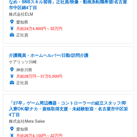
なめ・SNSスキル習得」正社員/映像・動画系転職希望/名古屋
市中区錦4丁目
株式会社ELM
愛知県
月給24万4,800円～32万円
正社員
介護職員・ホームヘルパー/日勤/訪問介護
ケアリッツ川崎
神奈川県
月給28万円～31万5,000円
正社員
「27卒」ゲーム周辺機器・コントローラーの組立スタッフ/即
入寮OK/駅チカ・資格取得支援・未経験歓迎・名古屋市中区栄
4丁目
株式会社Meta Sales
愛知県
月給26万4,100円～32万円