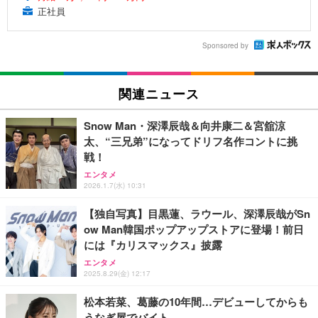
正社員
Sponsored by
関連ニュース
Snow Man・深澤辰哉＆向井康二＆宮舘涼
太、“三兄弟”になってドリフ名作コントに挑
戦！
エンタメ
2026.1.7(水) 10:31
【独自写真】目黒蓮、ラウール、深澤辰哉がSn
ow Man韓国ポップアップストアに登場！前日
には『カリスマックス』披露
エンタメ
2025.8.29(金) 12:17
松本若菜、葛藤の10年間…デビューしてからも
うなぎ屋でバイト