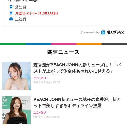
愛知県
月給30万円～51万8,000円
正社員
Sponsored by
関連ニュース
森香澄がPEACH JOHNの新ミューズに！「バ
ストが上がって体全体もきれいに見える」
エンタメ
2026.4.22(水) 13:05
PEACH JOHN新ミューズ就任の森香澄、新カ
ットで美しすぎるボディライン披露
エンタメ
2026.4.24(金) 20:12