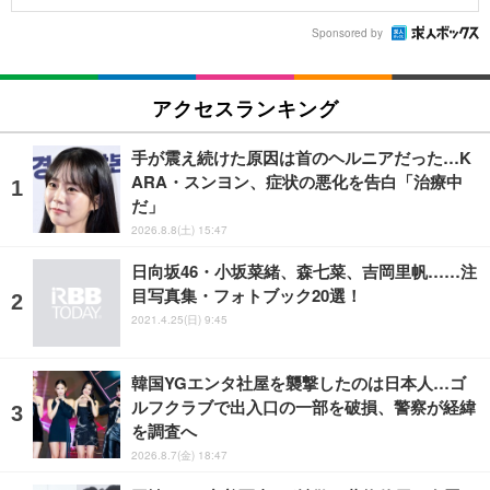
Sponsored by
アクセスランキング
手が震え続けた原因は首のヘルニアだった…K
ARA・スンヨン、症状の悪化を告白「治療中
だ」
2026.8.8(土) 15:47
日向坂46・小坂菜緒、森七菜、吉岡里帆……注
目写真集・フォトブック20選！
2021.4.25(日) 9:45
韓国YGエンタ社屋を襲撃したのは日本人…ゴ
ルフクラブで出入口の一部を破損、警察が経緯
を調査へ
2026.8.7(金) 18:47