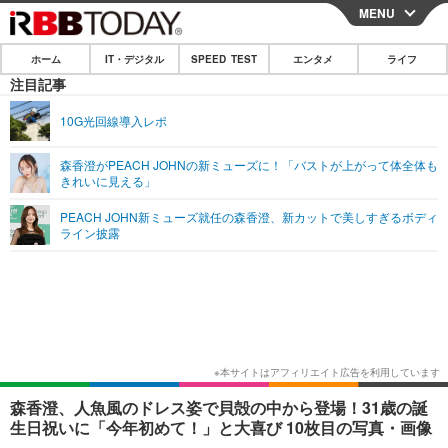
MENU
CLOSE
ホーム
IT・デジタル
SPEED TEST
エンタメ
ライフ
ホーム
注目記事
IT・デジタル
10G光回線導入レポ
IT・デジタルTOP
スマートフォン
SPEED TEST
森香澄がPEACH JOHNの新ミューズに！「バストが上がって体全体も
きれいに見える」
ネタ
ガジェット・ツール
エンタメ
PEACH JOHN新ミューズ就任の森香澄、新カットで美しすぎるボディ
ショッピング
その他
ライン披露
エンタメTOP
映画・ドラマ
ライフ
韓流・K-POP
韓国・芸能
ライフTOP
グルメ
リリース一覧
音楽
スポーツ
ペット
ショッピング
プッシュ通知の停止方法
グラビア
ブログ
その他
ショッピング
その他
森香澄、人魚風のドレス姿で貝殻の中から登場！31歳の誕
生日祝いに「今年初めて！」と大喜び 10枚目の写真・画像