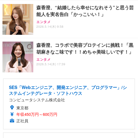
森香澄、“結婚したら幸せになれそう”と思う芸
能人を実名告白「かっこいい！」
エンタメ
2026.5.14(木) 9:58
森香澄、コラボで美容プロテインに挑戦！「黒
胡麻きなこ味です！！めちゃ美味しいです！」
エンタメ
2026.5.14(木) 17:39
SES「Webエンジニア、開発エンジニア、プログラマー」/シ
ステムインテグレータ・ソフトハウス
コンピュータシステム株式会社
東京都
年収450万円～600万円
正社員