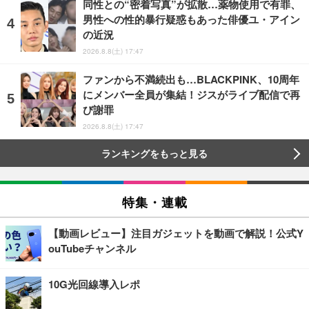
同性との“密着写真”が拡散…薬物使用で有罪、
男性への性的暴行疑惑もあった俳優ユ・アイン
の近況
2026.8.8(土) 17:47
ファンから不満続出も…BLACKPINK、10周年
にメンバー全員が集結！ジスがライブ配信で再
び謝罪
2026.8.8(土) 17:47
ランキングをもっと見る
特集・連載
【動画レビュー】注目ガジェットを動画で解説！公式Y
ouTubeチャンネル
10G光回線導入レポ