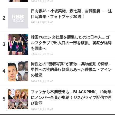
2026.8.8(土) 15:47
日向坂46・小坂菜緒、森七菜、吉岡里帆……注
目写真集・フォトブック20選！
2021.4.25(日) 9:45
韓国YGエンタ社屋を襲撃したのは日本人…ゴ
ルフクラブで出入口の一部を破損、警察が経緯
を調査へ
2026.8.7(金) 18:47
同性との“密着写真”が拡散…薬物使用で有罪、
男性への性的暴行疑惑もあった俳優ユ・アイン
の近況
2026.8.8(土) 17:47
ファンから不満続出も…BLACKPINK、10周年
にメンバー全員が集結！ジスがライブ配信で再
び謝罪
2026.8.8(土) 17:47