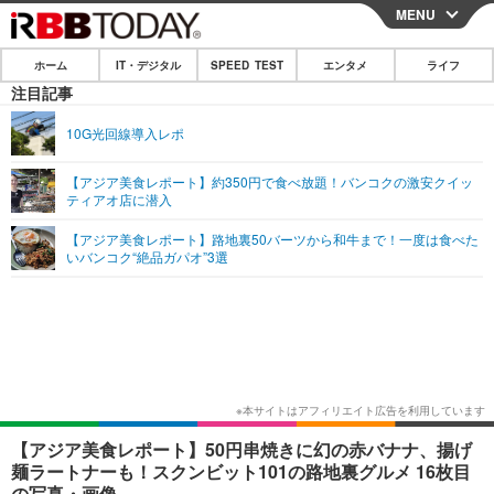
MENU
CLOSE
ホーム
IT・デジタル
SPEED TEST
エンタメ
ライフ
ホーム
注目記事
IT・デジタル
10G光回線導入レポ
IT・デジタルTOP
スマートフォン
SPEED TEST
【アジア美食レポート】約350円で食べ放題！バンコクの激安クイッ
ティアオ店に潜入
ネタ
ガジェット・ツール
エンタメ
【アジア美食レポート】路地裏50バーツから和牛まで！一度は食べた
ショッピング
その他
いバンコク“絶品ガパオ”3選
エンタメTOP
映画・ドラマ
ライフ
韓流・K-POP
韓国・芸能
ライフTOP
グルメ
リリース一覧
音楽
スポーツ
ペット
ショッピング
プッシュ通知の停止方法
グラビア
ブログ
その他
ショッピング
その他
【アジア美食レポート】50円串焼きに幻の赤バナナ、揚げ
麺ラートナーも！スクンビット101の路地裏グルメ 16枚目
の写真・画像