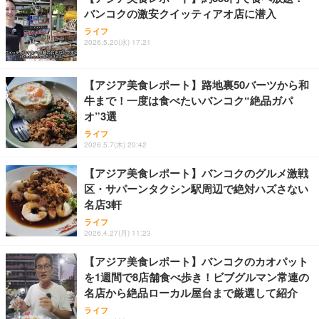
バンコクの激安クイッティアオ店に潜入
ライフ
2026.5.20(水) 17:21
【アジア美食レポート】路地裏50バーツから和
牛まで！一度は食べたいバンコク“絶品ガパ
オ”3選
ライフ
2026.5.7(木) 20:42
【アジア美食レポート】バンコクのグルメ激戦
区・サパーンタクシン駅周辺で絶対ハズさない
名店3軒
ライフ
2026.4.27(月) 11:23
【アジア美食レポート】バンコクのカオパット
を1週間で8店舗食べ歩き！ビブグルマン常連の
名店から絶品ローカル屋台まで厳選して紹介
ライフ