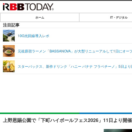
ホーム
IT・デジタル
ホーム
注目記事
IT・デジタル
10G光回線導入レポ
IT・デジタルTOP
SPEED TEST
元祖原宿ラーメン「BASSANOVA」が大型リニューアルして1日にオ
ネタ
エンタメ
スターバックス、新作ドリンク「ハニー バナナ フラペチーノ」5日より
ショッピング
エンタメTOP
ライフ
韓流・K-POP
ライフTOP
リリース一覧
音楽
ペット
プッシュ通知の停止方法
グラビア
その他
ショッピング
上野恩賜公園で「下町ハイボールフェス2026」11日より開