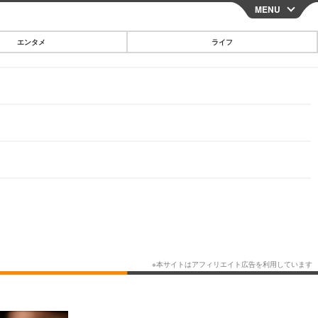
MENU
CLOSE
エンタメ
ライフ
スマートフォン
ガジェット・ツール
その他
映画・ドラマ
韓国・芸能
グルメ
スポーツ
ショッピング
ブログ
その他