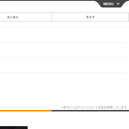
MENU
CLOSE
エンタメ
ライフ
スマートフォン
ガジェット・ツール
その他
映画・ドラマ
韓国・芸能
グルメ
スポーツ
ショッピング
ブログ
その他