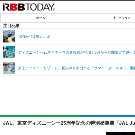
ホーム
IT・デジタル
ホーム
注目記事
IT・デジタル
10G光回線導入レポ
IT・デジタルTOP
SPEED TEST
ディズニーシー25周年テーマの新幹線が登場！6月から期間限定で運行
ネタ
エンタメ
東京ディズニーリゾート、夏の涼を演出する「サマー・クールオフ」開催！Mr
ショッピング
エンタメTOP
ライフ
韓流・K-POP
ライフTOP
リリース一覧
音楽
ペット
プッシュ通知の停止方法
グラビア
その他
ショッピング
JAL、東京ディズニーシー25周年記念の特別塗装機「JAL Jubi