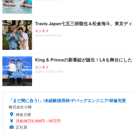
Travis Japan七五三掛龍也＆松倉海斗、東京
エンタメ
2026.5.21(木) 9:32
King & Princeの新番組が誕生！LAを舞
エンタメ
2026.5.11(月) 14:05
「まだ間に合う!」/未経験採用枠/デバッグエンジニア/研修充実
株式会社小林
神奈川県
月給28万5,000円～50万円
正社員