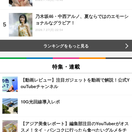
乃木坂46・中西アルノ、夏ならではのエモーシ
ョナルなグラビア！
2026.7.27(月) 22:54
ランキングをもっと見る
特集・連載
【動画レビュー】注目ガジェットを動画で解説！公式Y
ouTubeチャンネル
10G光回線導入レポ
【アジア美食レポート】編集部注目のYouTuberがオス
スメ！タイ・バンコクに行ったら食べたいグルメをチ