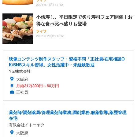
2026.6.1(月) 13:42
小僧寿し、平日限定で炙り寿司フェア開催！お
得な食べ比べ盛りも登場
ライフ
2026.5.29(金) 12:51
映像コンテンツ制作スタッフ・資格不問「正社員/在宅相談O
K/SNSスキル習得」女性活躍中・未経験歓迎
Yts株式会社
大阪府
月給31万300円～60万円
正社員
薬剤師/調剤薬局/管理薬剤師業務,調剤業務,服薬指導,薬歴管理,
在宅
有限会社イトーヤク
大阪府