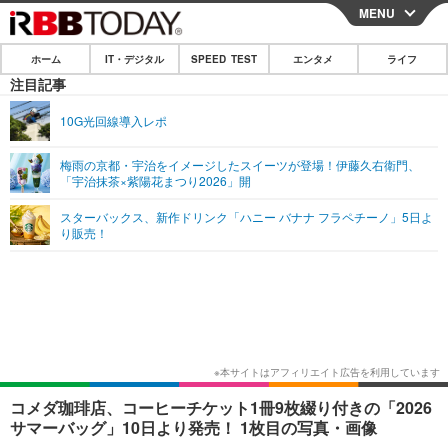
MENU
CLOSE
ホーム
IT・デジタル
SPEED TEST
エンタメ
ライフ
ホーム
注目記事
IT・デジタル
10G光回線導入レポ
IT・デジタルTOP
スマートフォン
SPEED TEST
梅雨の京都・宇治をイメージしたスイーツが登場！伊藤久右衛門、
「宇治抹茶×紫陽花まつり2026」開
ネタ
ガジェット・ツール
エンタメ
スターバックス、新作ドリンク「ハニー バナナ フラペチーノ」5日よ
ショッピング
その他
り販売！
エンタメTOP
映画・ドラマ
ライフ
韓流・K-POP
韓国・芸能
ライフTOP
グルメ
リリース一覧
音楽
スポーツ
ペット
ショッピング
プッシュ通知の停止方法
グラビア
ブログ
その他
ショッピング
その他
コメダ珈琲店、コーヒーチケット1冊9枚綴り付きの「2026
サマーバッグ」10日より発売！ 1枚目の写真・画像