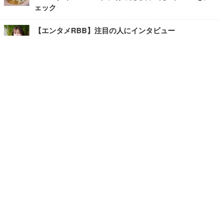
ェック
【エンタメRBB】注目の人にインタビュー
【坂道グループニュース】ーエンタメRBBー
今観るべきオススメ「韓国ドラマ」
快適デスクのヒントが満載！こだわりデスクツアー
【進化するオフィス】
写真・画像
ホーム
›
ライフ
›
グルメ
›
記事
›