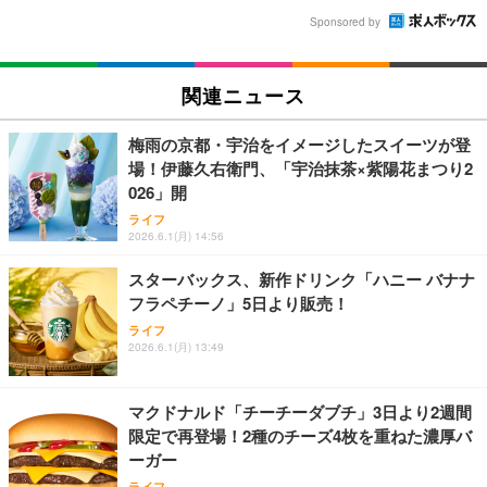
Sponsored by
関連ニュース
梅雨の京都・宇治をイメージしたスイーツが登
場！伊藤久右衛門、「宇治抹茶×紫陽花まつり2
026」開
ライフ
2026.6.1(月) 14:56
スターバックス、新作ドリンク「ハニー バナナ
フラペチーノ」5日より販売！
ライフ
2026.6.1(月) 13:49
マクドナルド「チーチーダブチ」3日より2週間
限定で再登場！2種のチーズ4枚を重ねた濃厚バ
ーガー
ライフ