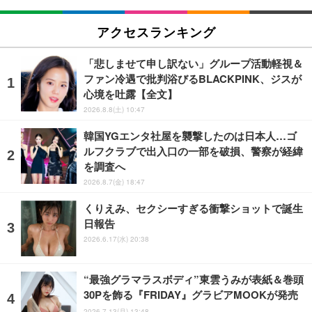
アクセスランキング
「悲しませて申し訳ない」グループ活動軽視＆
ファン冷遇で批判浴びるBLACKPINK、ジスが
心境を吐露【全文】
2026.8.8(土) 10:47
韓国YGエンタ社屋を襲撃したのは日本人…ゴ
ルフクラブで出入口の一部を破損、警察が経緯
を調査へ
2026.8.7(金) 18:47
くりえみ、セクシーすぎる衝撃ショットで誕生
日報告
2026.6.17(水) 20:38
“最強グラマラスボディ”東雲うみが表紙＆巻頭
30Pを飾る『FRIDAY』グラビアMOOKが発売
2026.7.13(月) 13:48