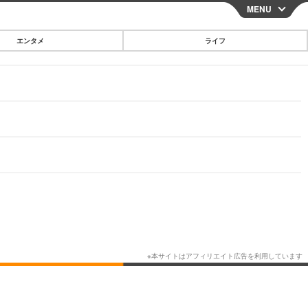
MENU
CLOSE
エンタメ
ライフ
スマートフォン
ガジェット・ツール
その他
映画・ドラマ
韓国・芸能
グルメ
スポーツ
ショッピング
ブログ
その他