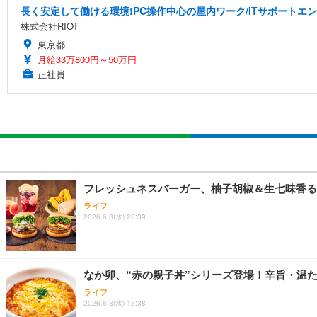
長く安定して働ける環境!PC操作中心の屋内ワーク/ITサポートエ
株式会社RIOT
東京都
月給33万800円～50万円
正社員
フレッシュネスバーガー、柚子胡椒＆生七味香る“
ライフ
2026.6.3(水) 22:39
なか卯、“赤の親子丼”シリーズ登場！辛旨・温た
ライフ
2026.6.3(水) 15:38