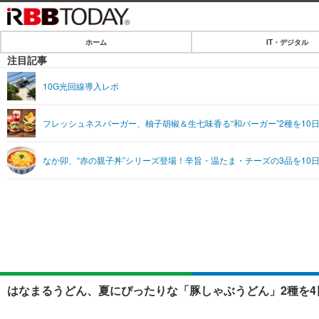
ホーム
IT・デジタル
ホーム
注目記事
IT・デジタル
10G光回線導入レポ
IT・デジタルTOP
SPEED TEST
フレッシュネスバーガー、柚子胡椒＆生七味香る“和バーガー”2種を10
ネタ
エンタメ
なか卯、“赤の親子丼”シリーズ登場！辛旨・温たま・チーズの3品を10
ショッピング
エンタメTOP
ライフ
韓流・K-POP
ライフTOP
リリース一覧
音楽
ペット
プッシュ通知の停止方法
グラビア
その他
ショッピング
はなまるうどん、夏にぴったりな「豚しゃぶうどん」2種を4