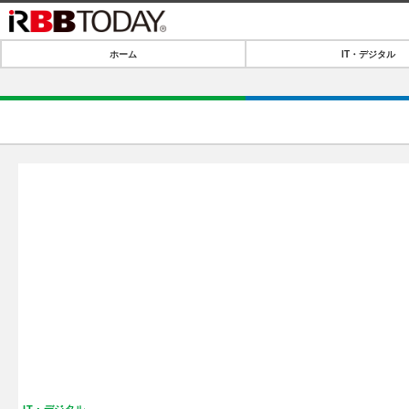
ホーム
IT・デジタル
ホーム
IT・デジタル
IT・デジタルTOP
SPEED TEST
ネタ
エンタメ
ショッピング
エンタメTOP
ライフ
韓流・K-POP
ライフTOP
リリース一覧
音楽
ペット
プッシュ通知の停止方法
グラビア
その他
ショッピング
IT・デジタル