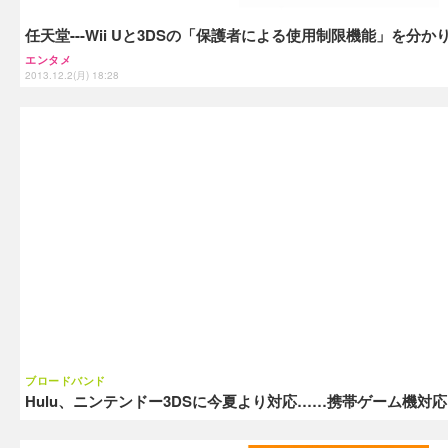
任天堂---Wii Uと3DSの「保護者による使用制限機能」を分
エンタメ
2013.12.2(月) 18:28
ブロードバンド
Hulu、ニンテンドー3DSに今夏より対応……携帯ゲーム機対