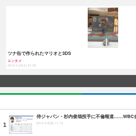
ツナ缶で作られたマリオと3DS
エンタメ
2013.3.23(土) 21:30
侍ジャパン・杉内俊哉投手に不倫報道……WBC
2013.3.8(金) 11:12