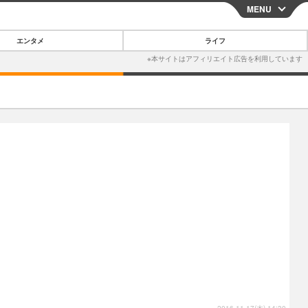
MENU
CLOSE
エンタメ
ライフ
スマートフォン
ガジェット・ツール
その他
映画・ドラマ
韓国・芸能
グルメ
スポーツ
ショッピング
ブログ
その他
2016.11.17(木) 14:30