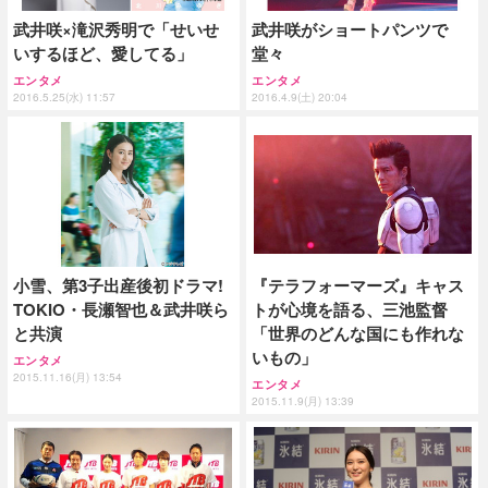
武井咲×滝沢秀明で「せいせ
武井咲がショートパンツで
いするほど、愛してる」
堂々
エンタメ
エンタメ
2016.5.25(水) 11:57
2016.4.9(土) 20:04
小雪、第3子出産後初ドラマ!
『テラフォーマーズ』キャス
TOKIO・長瀬智也＆武井咲ら
トが心境を語る、三池監督
と共演
「世界のどんな国にも作れな
いもの」
エンタメ
2015.11.16(月) 13:54
エンタメ
2015.11.9(月) 13:39