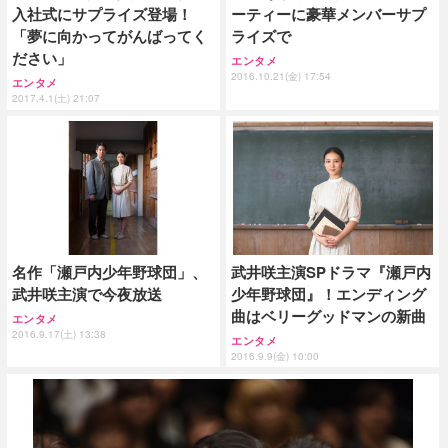
入社式にサプライズ登場！
ーティーに豪華メンバーサプ
「夢に向かってがんばってく
ライズで
ださい」
エンタメ
2016.10.21(金) 17:54
エンタメ
2017.4.1(土) 21:07
名作「瀬戸内少年野球団」、
武井咲主演SPドラマ『瀬戸内
武井咲主演で今夜放送
少年野球団』！エンディング
曲はベリーグッドマンの新曲
エンタメ
2016.9.17(土) 13:38
エンタメ
2016.9.9(金) 10:00