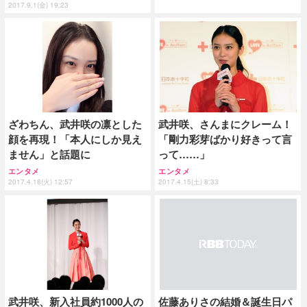
2017.9.1(金) 19:23
ざわちん、武井咲の凛とした
武井咲、さんまにクレーム！
顔を再現！「本人にしか見え
「剛力彩芽ばかり好きって言
ません」と話題に
って……」
エンタメ
エンタメ
2017.4.18(火) 12:57
2017.4.15(土) 8:33
武井咲、新入社員約1000人の
佐藤ありさの結婚＆誕生日パ