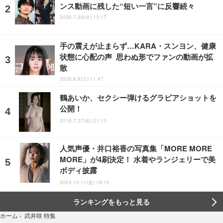
ンス動画に残した“短い一言”に反響続々
2026.7.29(水) 13:17
手の震えが止まらず…KARA・スンヨン、健康
状態に心配の声 思わぬ形でファンの動画が拡
散
2026.8.8(土) 11:47
鶴あいか、セクシー弾けるグラビアショットを
公開！
2018.7.27(金) 21:13
人気声優・井口裕香の写真集「MORE MORE
MORE」が4刷決定！ 水着やランジェリーで美
ボディ披露
2024.10.11(金) 19:15
ランキングをもっと見る
武井咲 特集
ホーム
›