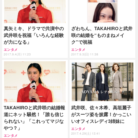
真矢ミキ、ドラマで共演中の
ざわちん、TAKAHIROと武井
武井咲を祝福「いろんな経験
咲の結婚を“ものまねメイ
が力になる」
ク”で祝福
エンタメ
エンタメ
2017.9.4(月) 11:23
2017.9.3(日) 11:38
TAKAHIROと武井咲の結婚報
武井咲、佐々木希、高垣麗子
道にネット騒然！「誰も信じ
がスーツ姿を披露！かっこい
られない」「これってマジな
いオフィスレディ3姉妹に
やつ？」
エンタメ
2017.4.29(土) 13:41
エンタメ