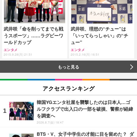
武井咲「命を削ってまでも戦
武井咲、理想の“チュー”は
うスポーツ」……ラグビーワ
「いってらっしゃい」の“チ
ールドカップ
ュー”
エンタメ
エンタメ
2015.9.28(月) 21:51
2015.2.16(月) 16:51
もっと見る
アクセスランキング
韓国YGエンタ社屋を襲撃したのは日本人…ゴ
ルフクラブで出入口の一部を破損、警察が経緯
を調査へ
2026.8.7(金) 18:47
BTS・V、女子中学生の才能に目を留めた？ ダ