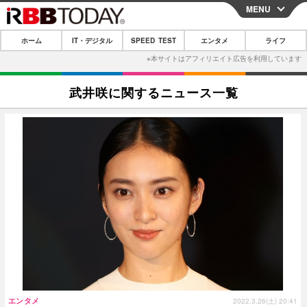
MENU
CLOSE
ホーム
IT・デジタル
SPEED TEST
エンタメ
ライフ
ホーム
IT・デジタル
武井咲に関するニュース一覧
IT・デジタルTOP
スマートフォン
SPEED TEST
ネタ
ガジェット・ツール
エンタメ
ショッピング
その他
エンタメTOP
映画・ドラマ
ライフ
韓流・K-POP
韓国・芸能
ライフTOP
グルメ
リリース一覧
音楽
スポーツ
ペット
ショッピング
プッシュ通知の停止方法
グラビア
ブログ
その他
ショッピング
その他
エンタメ
2022.3.26(土) 20:41