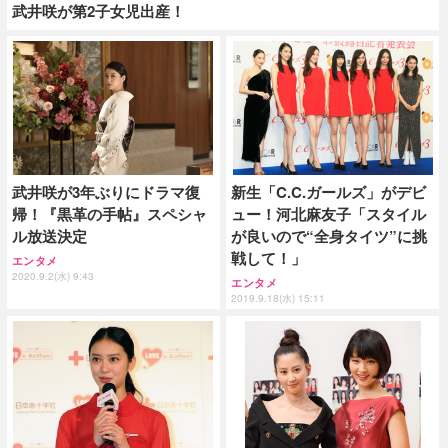
武井咲が第2子女児出産！
武井咲が3年ぶりにドラマ復
新生「C.C.ガールズ」がデビ
帰！『黒革の手帖』スペシャ
ュー！河北麻友子「スタイル
ル放送決定
が良いので“全身タイツ”に挑
戦して！」
エンタメ
2020.9.2(水) 9:43
エンタメ
2019.9.18(水) 15:11