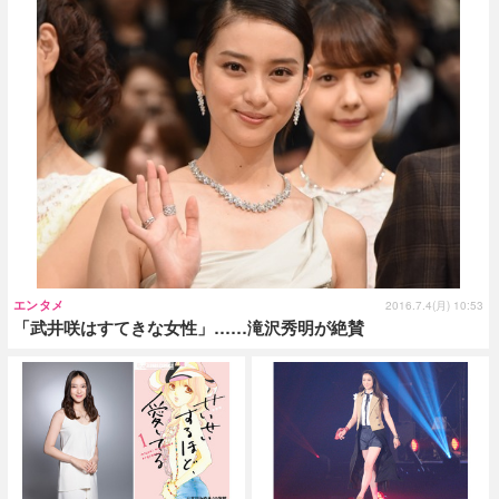
エンタメ
2016.7.4(月) 10:53
「武井咲はすてきな女性」……滝沢秀明が絶賛