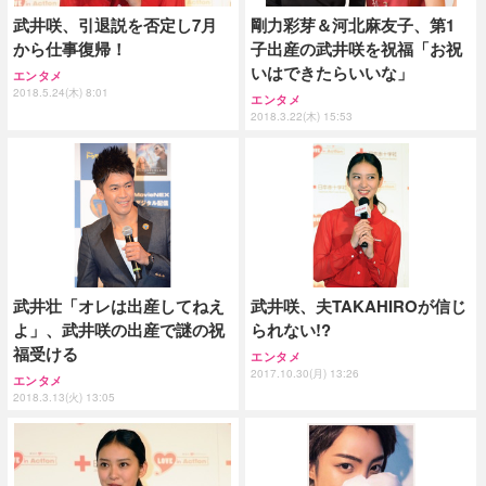
武井咲、引退説を否定し7月
剛力彩芽＆河北麻友子、第1
から仕事復帰！
子出産の武井咲を祝福「お祝
いはできたらいいな」
エンタメ
2018.5.24(木) 8:01
エンタメ
2018.3.22(木) 15:53
武井壮「オレは出産してねえ
武井咲、夫TAKAHIROが信じ
よ」、武井咲の出産で謎の祝
られない!?
福受ける
エンタメ
2017.10.30(月) 13:26
エンタメ
2018.3.13(火) 13:05