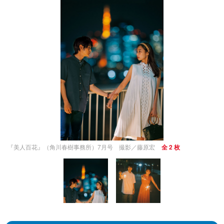
『美⼈百花』（角川春樹事務所）7⽉号 撮影／藤原宏
全 2 枚