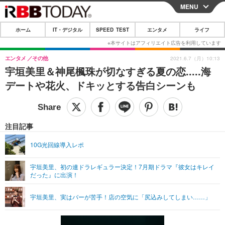
MENU
CLOSE
ホーム
IT・デジタル
SPEED TEST
エンタメ
ライフ
ホーム
IT・デジタル
エンタメ
その他
2021.6.7（月）10:13
宇垣美里＆神尾楓珠が切なすぎる夏の恋.....海
IT・デジタルTOP
スマートフォン
SPEED TEST
デートや花⽕、ドキッとする告⽩シーンも
ネタ
ガジェット・ツール
エンタメ
ショッピング
その他
エンタメTOP
映画・ドラマ
ライフ
注目記事
韓流・K-POP
韓国・芸能
ライフTOP
グルメ
リリース一覧
10G光回線導入レポ
音楽
スポーツ
ペット
ショッピング
プッシュ通知の停止方法
宇垣美里、初の連ドラレギュラー決定！7月期ドラマ『彼女はキレイ
だった』に出演！
グラビア
ブログ
その他
ショッピング
その他
宇垣美里、実はバーが苦手！店の空気に「尻込みしてしまい……」