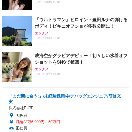
2021.6.3(木) 19:39
『ウルトラマン』ヒロイン・豊田ルナの弾ける
ボディ！ビキニオフショが多数公開に！
エンタメ
2021.6.2(水) 20:34
成海空がグラビアデビュー！初々しい水着オフ
ショットをSNSで披露！
エンタメ
2021.6.1(火) 15:05
「まだ間に合う!」/未経験採用枠/デバッグエンジニア/研修充
実
株式会社RIOT
大阪府
月給28万5,000円～50万円
正社員