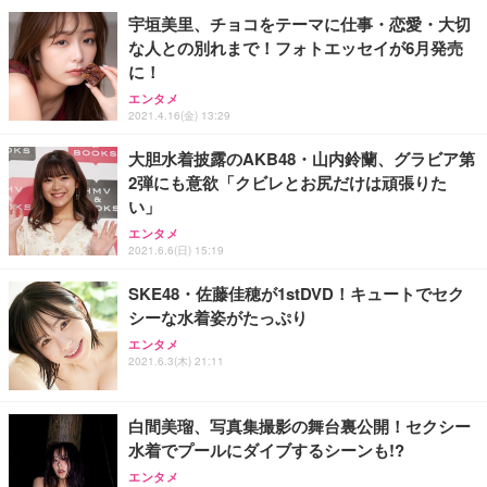
ョン PCチェア 通気性メッシュ ゲーミング/勉強/事
宇垣美里、チョコをテーマに仕事・恋愛・大切
務用 おしゃれ パソコンチェア (ホワイト)
な人との別れまで！フォトエッセイが6月発売
ANDWINT オフィスチェア デスクチェア 肘なし メ
【MiniLED/24.5inch/280Hz/FHD】GRAPHT THE S
アイリスオーヤマ ペットシーツ 超厚型 お徳用 レギ
に！
ッシュ 通気性 ランバーサポート付き 腰サポート ガ
HOOTER Gaming Monitor 24” Essential ゲーミン
ュラー 200枚入【Amazon.co.jp限定】
ス圧無段階昇降 360度回転 キャスター付き コンパク
グモニター QD 24.5インチ 1ms FHD 量子ドット 残
エンタメ
ト 幅52×奥行58.5×高さ84～96cm テレワーク 在宅
像低減 (3年保証 | 輝点保証 | 日本メーカー)
￥3,731
2021.4.16(金) 13:29
￥4,139
￥34,980
勤務 ブラック
大胆水着披露のAKB48・山内鈴蘭、グラビア第
2弾にも意欲「クビレとお尻だけは頑張りた
い」
エンタメ
2021.6.6(日) 15:19
SKE48・佐藤佳穂が1stDVD！キュートでセク
シーな水着姿がたっぷり
エンタメ
2021.6.3(木) 21:11
白間美瑠、写真集撮影の舞台裏公開！セクシー
水着でプールにダイブするシーンも!?
エンタメ