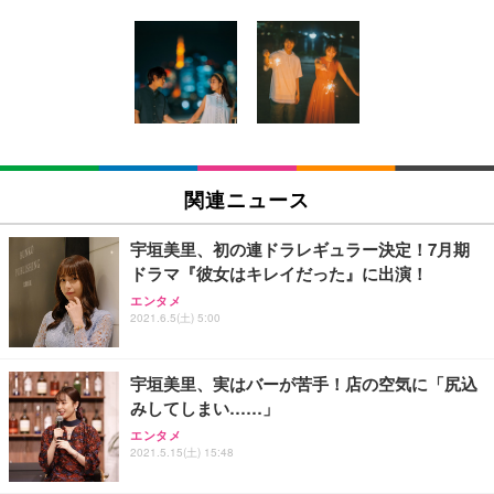
[EdoErgo] オフィスチェア 椅子 テレワーク 疲れな
EIZO ビジネス向けプレミアムモニター | FlexScan
Amazonベーシック ペットシーツ 薄型 レギュラー 1
い 跳ね上げ式アームレスト コンパクト 約105度ロッ
EV3240X-WT | 31.5型4K UHD・USB Type-C・ホワ
回使い捨て 無香料 ホワイト 300枚
キング pc 事務椅子 360度回転 座面昇降 強化ナイロ
イト
ン樹脂ベース 通気性メッシュ 在宅ワーク H-WY01
￥3,373
￥5,699
￥105,595
(黒網+黒枠+黒足)
EIZO ビジネス向けプレミアムモニター | FlexScan
SIHOO B100 オフィスチェア／デスクチェア メッシ
Amazonベーシック ペットシーツ 厚型 ワイド 42枚
EV2740X-WT | 27.0型4K UHD・USB Type-C・ホワ
ュチェア 人間工学 疲れない ブラック
x2袋(84枚) ホワイト(吸収面:ライトブルー)
関連ニュース
イト
￥27,999
￥3,234
￥109,572
宇垣美里、初の連ドラレギュラー決定！7月期
ドラマ『彼女はキレイだった』に出演！
Sezlife オフィスチェア デスクチェア 疲れない テレ
【純正品】27"ゲーミングモニター DualSense 充電
ネオ・ルーライフ ネオ・オムツ L 中型犬用 26枚入
エンタメ
ワーク チェア 強化バックレスト 30度ロッキング機
2021.6.5(土) 5:00
フック付き（CFI-ZDM1J）
り 単品
能 人間工学 椅子 腰サポート 90度跳ね上げ式アーム
レスト 3Dヘッドレスト ハンガー付き 高反発クッシ
￥49,979
￥1,800
￥7,680
ョン PCチェア 通気性メッシュ ゲーミング/勉強/事
宇垣美里、実はバーが苦手！店の空気に「尻込
務用 おしゃれ パソコンチェア (ブラック)
みしてしまい……」
Sezlife オフィスチェア デスクチェア 疲れない テレ
【整備済み品】Dell E2724HS 27インチ 液晶モニタ
Smart Basic(スマートベーシック) 【Amazon.co.jp
エンタメ
ワーク チェア 強化バックレスト 30度ロッキング機
ー フルHD（1920×1080）VA 非光沢 HDMI/DisplayP
限定】 Smart Basic アイリスオーヤマ ペットシーツ
2021.5.15(土) 15:48
能 人間工学 椅子 腰サポート 90度跳ね上げ式アーム
ort/VGA スピーカー内蔵 高さ調整 スイベル VESA対
超厚型 お徳用 ワイド 100枚入 (x 1) (ケース販売)
レスト 3Dヘッドレスト ハンガー付き 高反発クッシ
応 ComfortView ビジネス向け
￥7,680
￥15,800
￥3,670