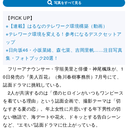
写真をすべて見る
【PICK UP】
※【連載】はるなのテレワーク環境構築（動画）
※テレワーク環境を変える！参考になるデスクセットア
ップ
※日向坂46・小坂菜緒、森七菜、吉岡里帆……注目写真
集・フォトブック20選！
フリーアナウンサー・宇垣美⾥と俳優・神尾楓珠が、1
0日発売の『美⼈百花』（角川春樹事務所）7⽉号にて、
誌面ドラマに挑戦している。
2人が共演するのは「僕のヒロインがいつもワンピース
を着ている理由」という誌面企画で、撮影テーマは「切
なすぎる夏の恋」。年上女性に片思いする年下男性の切
ない物語で、海デートや花⽕、ドキッとする告⽩シーン
など、“エモい”誌⾯ドラマに仕上がっている。