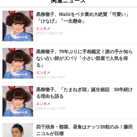
関連ニュース
イト
￥27,999
￥3,234
￥109,572
黒柳徹子、NiziUをベタ褒め大絶賛「可愛い」
「けなげ」「一生懸命」
Sezlife オフィスチェア デスクチェア 疲れない テレ
【純正品】27"ゲーミングモニター DualSense 充電
ネオ・ルーライフ ネオ・オムツ L 中型犬用 26枚入
エンタメ
ワーク チェア 強化バックレスト 30度ロッキング機
2022.7.15(金) 5:30
フック付き（CFI-ZDM1J）
り 単品
能 人間工学 椅子 腰サポート 90度跳ね上げ式アーム
レスト 3Dヘッドレスト ハンガー付き 高反発クッシ
￥49,979
￥1,800
￥7,680
ョン PCチェア 通気性メッシュ ゲーミング/勉強/事
黒柳徹子、70年ぶりに手相鑑定！誰の手か知ら
務用 おしゃれ パソコンチェア (ブラック)
ない占い師がズバリ「小さい部屋で人気を得
Sezlife オフィスチェア デスクチェア 疲れない テレ
【整備済み品】Dell E2724HS 27インチ 液晶モニタ
Smart Basic(スマートベーシック) 【Amazon.co.jp
る」
ワーク チェア 強化バックレスト 30度ロッキング機
ー フルHD（1920×1080）VA 非光沢 HDMI/DisplayP
限定】 Smart Basic アイリスオーヤマ ペットシーツ
能 人間工学 椅子 腰サポート 90度跳ね上げ式アーム
ort/VGA スピーカー内蔵 高さ調整 スイベル VESA対
超厚型 お徳用 ワイド 100枚入 (x 1) (ケース販売)
エンタメ
2022.4.11(月) 10:27
レスト 3Dヘッドレスト ハンガー付き 高反発クッシ
応 ComfortView ビジネス向け
￥7,680
￥15,800
￥3,670
ョン PCチェア 通気性メッシュ ゲーミング/勉強/事
黒柳徹子、「たまねぎ頭」誕生秘話 50年続け
務用 おしゃれ パソコンチェア (ホワイト)
る理由も語る
ANDWINT オフィスチェア デスクチェア 肘なし メ
【MiniLED/24.5inch/280Hz/FHD】GRAPHT THE S
アイリスオーヤマ ペットシーツ 超厚型 お徳用 レギ
ッシュ 通気性 ランバーサポート付き 腰サポート ガ
HOOTER Gaming Monitor 24” Essential ゲーミン
エンタメ
ュラー 200枚入【Amazon.co.jp限定】
ス圧無段階昇降 360度回転 キャスター付き コンパク
グモニター QD 24.5インチ 1ms FHD 量子ドット 残
2022.3.11(金) 11:59
ト 幅52×奥行58.5×高さ84～96cm テレワーク 在宅
像低減 (3年保証 | 輝点保証 | 日本メーカー)
￥3,731
￥4,139
￥34,980
勤務 ブラック
四千頭身・都築、昼食はナッツ20粒のみ！藤田
ニコルが目標