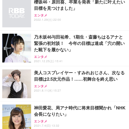
櫻坂46・原田葵、卒業を発表「新たに叶えたい
目標を見つけました」
エンタメ
2022.1.29(土) 22:00
乃木坂46与田祐希、1期生・斎藤ちはるアナと
緊張の初対談！ 今年の目標は達成「穴の開い
た靴下を履かない」
エンタメ
2021.12.25(土) 15:41
美人コスプレイヤー・すみれおじさん、次なる
目標は2.5次元作品！……初舞台を終え思い
エンタメ
2021.8.11(水) 15:27
神田愛花、局アナ時代に将来目標聞かれ「NHK
会長になりたい」
エンタメ
2021.7.4(日) 13:32