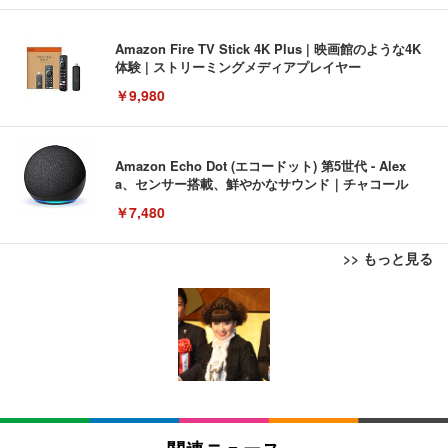
Amazon Fire TV Stick 4K Plus | 映画館のような4K
体験 | ストリーミングメディアプレイヤー
￥9,980
Amazon Echo Dot (エコードット) 第5世代 - Alex
a、センサー搭載、鮮やかなサウンド｜チャコール
￥7,480
>> もっと見る
[EdoErgo] オフィスチェア 椅子 テレワーク 疲れな
EIZO ビジネス向けプレミアムモニター | FlexScan
Amazonベーシック ペットシーツ 薄型 レギュラー 1
い 跳ね上げ式アームレスト コンパクト 約105度ロッ
EV3240X-WT | 31.5型4K UHD・USB Type-C・ホワ
回使い捨て 無香料 ホワイト 300枚
キング pc 事務椅子 360度回転 座面昇降 強化ナイロ
イト
ン樹脂ベース 通気性メッシュ 在宅ワーク H-WY01
￥3,373
￥5,699
￥105,595
(黒網+黒枠+黒足)
EIZO ビジネス向けプレミアムモニター | FlexScan
SIHOO B100 オフィスチェア／デスクチェア メッシ
Amazonベーシック ペットシーツ 厚型 ワイド 42枚
EV2740X-WT | 27.0型4K UHD・USB Type-C・ホワ
ュチェア 人間工学 疲れない ブラック
x2袋(84枚) ホワイト(吸収面:ライトブルー)