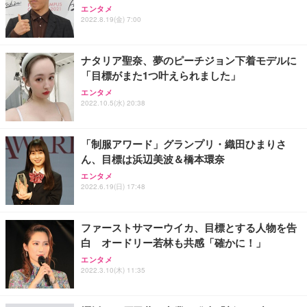
エンタメ
2022.8.19(金) 7:00
ナタリア聖奈、夢のピーチジョン下着モデルに
「目標がまた1つ叶えられました」
エンタメ
2022.10.5(水) 20:38
「制服アワード」グランプリ・織田ひまりさ
ん、目標は浜辺美波＆橋本環奈
エンタメ
2022.6.19(日) 17:48
ファーストサマーウイカ、目標とする人物を告
白 オードリー若林も共感「確かに！」
エンタメ
2022.3.10(木) 11:35