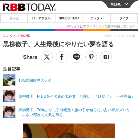
MENU
CLOSE
ホーム
IT・デジタル
SPEED TEST
エンタメ
ライフ
ホーム
IT・デジタル
エンタメ
その他
2022.12.3（土）11:26
黒柳徹子、人生最後にやりたい夢を語る
IT・デジタルTOP
スマートフォン
SPEED TEST
ネタ
ガジェット・ツール
エンタメ
注目記事
ショッピング
その他
エンタメTOP
映画・ドラマ
ライフ
10G光回線導入レポ
韓流・K-POP
韓国・芸能
ライフTOP
グルメ
リリース一覧
黒柳徹子、NiziUをベタ褒め大絶賛「可愛い」「けなげ」「一生懸命」
音楽
スポーツ
ペット
ショッピング
プッシュ通知の停止方法
グラビア
ブログ
黒柳徹子、70年ぶりに手相鑑定！誰の手か知らない占い師がズバリ
その他
「小さい部屋で人気を得る」
ショッピング
その他