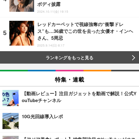
ボディ披露
2024.10.11(金) 19:15
レッドカーペットで視線強奪の“衝撃ドレ
ス”も…36歳でこの世を去った女優オ・インヘ
さん、5周忌
2025.9.14(日) 8:17
ランキングをもっと見る
特集・連載
【動画レビュー】注目ガジェットを動画で解説！公式Y
ouTubeチャンネル
10G光回線導入レポ