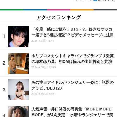
アクセスランキング
「今度一緒にご飯を」BTS・V、好きなサッカ
ー選手と“相思相愛”？ビデオメッセージに注目
2026.8.9(日) 18:47
ホリプロスカウトキャラバンでグランプリ受賞
の塚本恋乃葉、初CMは憧れの出川哲朗と共演
2024.4.30(火) 13:45
あの注目アイドルがランジェリー姿に！話題の
グラビアBEST20
2022.2.15(火) 12:11
人気声優・井口裕香の写真集「MORE MORE
MORE」が4刷決定！ 水着やランジェリーで美