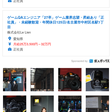
正社員
ゲームQAエンジニア「27卒」ゲーム業界志望・昇給あり「正
社員」・未経験歓迎・年間休日125日/名古屋市中村区名駅1丁
目
株式会社Le Lien
愛知県
月給25万3,500円～32万円
正社員
Sponsored by