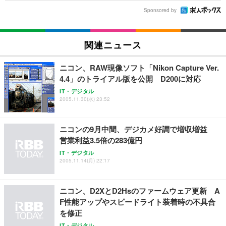
Sponsored by
関連ニュース
ニコン、RAW現像ソフト「Nikon Capture Ver.
4.4」のトライアル版を公開 D200に対応
IT・デジタル
2005.11.30(水) 23:52
ニコンの9月中間、デジカメ好調で増収増益
営業利益3.5倍の283億円
IT・デジタル
2005.11.14(月) 22:17
ニコン、D2XとD2Hsのファームウェア更新 A
F性能アップやスピードライト装着時の不具合
を修正
IT・デジタル