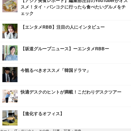
【アジア美食レポート】編集部注目のYouTuberがオス
スメ！タイ・バンコクに行ったら食べたいグルメをチ
ェック
【エンタメRBB】注目の人にインタビュー
【坂道グループニュース】ーエンタメRBBー
今観るべきオススメ「韓国ドラマ」
快適デスクのヒントが満載！こだわりデスクツアー
【進化するオフィス】
写真・画像
ホーム
›
IT・デジタル
›
その他
›
記事
›