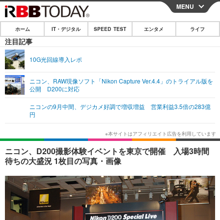
MENU
CLOSE
ホーム
IT・デジタル
SPEED TEST
エンタメ
ライフ
ホーム
注目記事
IT・デジタル
10G光回線導入レポ
IT・デジタルTOP
スマートフォン
SPEED TEST
ニコン、RAW現像ソフト「Nikon Capture Ver.4.4」のトライアル版を
公開 D200に対応
ネタ
ガジェット・ツール
エンタメ
ニコンの9月中間、デジカメ好調で増収増益 営業利益3.5倍の283億
ショッピング
その他
円
エンタメTOP
映画・ドラマ
ライフ
韓流・K-POP
韓国・芸能
ライフTOP
グルメ
リリース一覧
ニコン、D200撮影体験イベントを東京で開催 入場3時間
音楽
スポーツ
ペット
ショッピング
待ちの大盛況 1枚目の写真・画像
プッシュ通知の停止方法
グラビア
ブログ
その他
ショッピング
その他