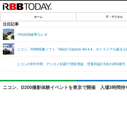
ホーム
IT・デジタル
ホーム
注目記事
IT・デジタル
10G光回線導入レポ
IT・デジタルTOP
SPEED TEST
ニコン、RAW現像ソフト「Nikon Capture Ver.4.4」のトライアル版を
ネタ
エンタメ
ニコンの9月中間、デジカメ好調で増収増益 営業利益3.5倍の283億円
ショッピング
エンタメTOP
ライフ
韓流・K-POP
ライフTOP
リリース一覧
ニコン、D200撮影体験イベントを東京で開催 入場3時間待
音楽
ペット
プッシュ通知の停止方法
グラビア
その他
ショッピング