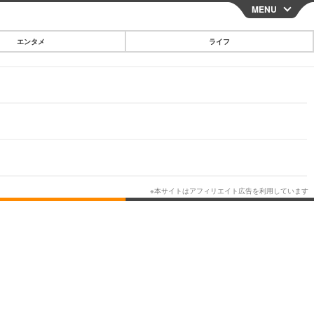
MENU
CLOSE
エンタメ
ライフ
スマートフォン
ガジェット・ツール
その他
映画・ドラマ
韓国・芸能
グルメ
スポーツ
ショッピング
ブログ
その他