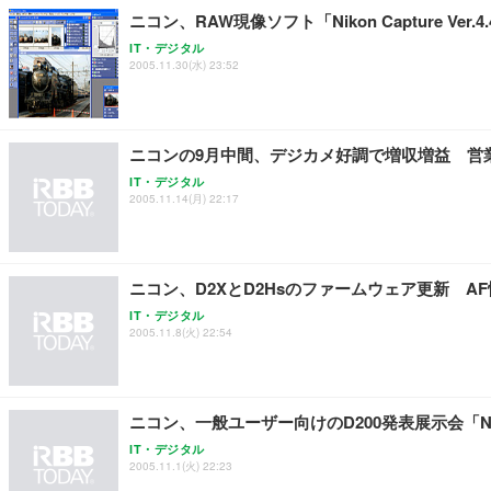
ニコン、RAW現像ソフト「Nikon Capture Ve
IT・デジタル
2005.11.30(水) 23:52
ニコンの9月中間、デジカメ好調で増収増益 営業利
IT・デジタル
2005.11.14(月) 22:17
ニコン、D2XとD2Hsのファームウェア更新 
IT・デジタル
2005.11.8(火) 22:54
ニコン、一般ユーザー向けのD200発表展示会「Nikon 
IT・デジタル
2005.11.1(火) 22:23