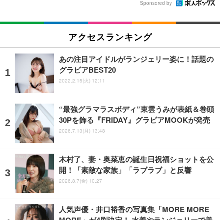
Sponsored by
アクセスランキング
あの注目アイドルがランジェリー姿に！話題の
グラビアBEST20
2022.2.15(火) 12:11
“最強グラマラスボディ”東雲うみが表紙＆巻頭
30Pを飾る『FRIDAY』グラビアMOOKが発売
2026.7.13(月) 13:48
木村了、妻・奥菜恵の誕生日祝福ショットを公
開！「素敵な家族」「ラブラブ」と反響
2026.8.7(金) 10:27
人気声優・井口裕香の写真集「MORE MORE
MORE」が4刷決定！ 水着やランジェリーで美