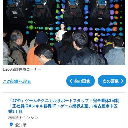
D200撮影体験コーナー
前の画像
次の画像
この記事へ戻る
「27卒」ゲームテクニカルサポートスタッフ・完全週休2日制
「正社員/QAスキル習得/IT・ゲーム業界志望」/名古屋市中区
栄3丁目
株式会社キソシン
愛知県