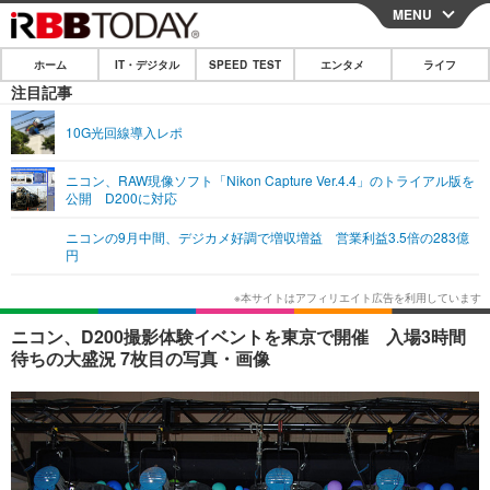
MENU
CLOSE
ホーム
IT・デジタル
SPEED TEST
エンタメ
ライフ
ホーム
注目記事
IT・デジタル
10G光回線導入レポ
IT・デジタルTOP
スマートフォン
SPEED TEST
ニコン、RAW現像ソフト「Nikon Capture Ver.4.4」のトライアル版を
公開 D200に対応
ネタ
ガジェット・ツール
エンタメ
ニコンの9月中間、デジカメ好調で増収増益 営業利益3.5倍の283億
ショッピング
その他
円
エンタメTOP
映画・ドラマ
ライフ
韓流・K-POP
韓国・芸能
ライフTOP
グルメ
リリース一覧
ニコン、D200撮影体験イベントを東京で開催 入場3時間
音楽
スポーツ
ペット
ショッピング
待ちの大盛況 7枚目の写真・画像
プッシュ通知の停止方法
グラビア
ブログ
その他
ショッピング
その他