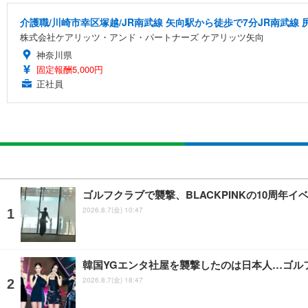
介護職/川崎市幸区塚越/JR南武線 矢向駅から徒歩で7分JR南武線 
株式会社ケアリッツ・アンド・パートナーズ ケアリッツ矢向
神奈川県
固定報酬5,000円
正社員
ゴルフクラブで襲撃、BLACKPINKの10周年
2026.8.7(金) 10:47
韓国YGエンタ社屋を襲撃したのは日本人…ゴル
2026.8.7(金) 18:47