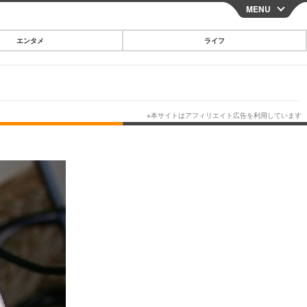
MENU
CLOSE
エンタメ
ライフ
スマートフォン
ガジェット・ツール
その他
映画・ドラマ
韓国・芸能
グルメ
スポーツ
ショッピング
ブログ
その他