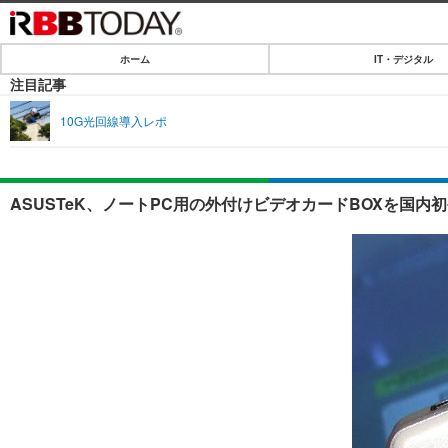
ホーム
IT・デジタル
ホーム
注目記事
IT・デジタル
10G光回線導入レポ
IT・デジタルTOP
SPEED TEST
ネタ
エンタメ
ASUSTeK、ノートPC用の外付けビデオカードBOXを国内
ショッピング
エンタメTOP
ライフ
韓流・K-POP
ライフTOP
リリース一覧
音楽
ペット
プッシュ通知の停止方法
グラビア
その他
ショッピング