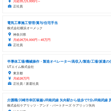
月給35万5,000円～
正社員
電気工事施工管理/賞与/住宅手当
株式会社横浜オーメック
神奈川県
月給26万6,000円～45万円
正社員
半導体工場/機械操作・製造オペレーター/高収入/製造/工場/派遣の
UTエイム株式会社
東京都
月給26万円
正社員 / 派遣社員
介護職/川崎市幸区塚越/JR南武線 矢向駅から徒歩で7分JR南武線 
株式会社ケアリッツ・アンド・パートナーズ ケアリッツ矢向