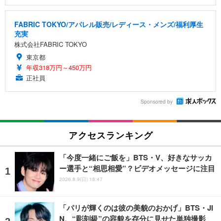
FABRIC TOKYO/アパレル販売/レディース・メンズ/福利厚生
充実
株式会社FABRIC TOKYO
東京都
年収318万円～450万円
正社員
Sponsored by
アクセスランキング
「今度一緒にご飯を」BTS・V、好きなサッカ
ー選手と“相思相愛”？ビデオメッセージに注目
2026.8.9(日) 18:47
「パリが輝くのは彼の美貌のおかげ」BTS・JI
N、“彫刻級”の容貌を存分に見せた単独撮影