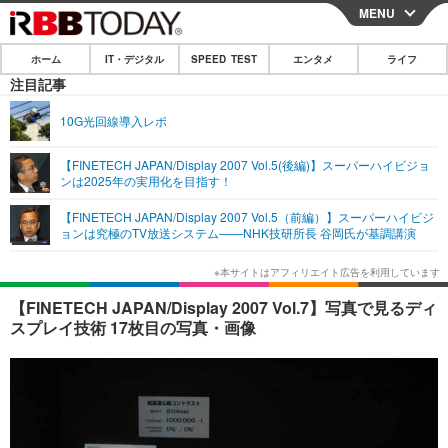
MENU
CLOSE
ホーム
IT・デジタル
SPEED TEST
エンタメ
ライフ
ホーム
注目記事
IT・デジタル
10G光回線導入レポ
IT・デジタルTOP
スマートフォン
SPEED TEST
【FINETECH JAPAN/Display 2007 Vol.5(後編)】スーパーハイビジョ
ンは2025年の実用化を目指す！
ネタ
ガジェット・ツール
エンタメ
【FINETECH JAPAN/Display 2007 Vol.5（前編）】スーパーハイビジ
ショッピング
その他
ョンは究極のTV放送システム——NHK技研所長 谷岡氏が基調講演
エンタメTOP
映画・ドラマ
ライフ
韓流・K-POP
韓国・芸能
ライフTOP
グルメ
リリース一覧
【FINETECH JAPAN/Display 2007 Vol.7】写真で見るディ
音楽
スポーツ
ペット
ショッピング
スプレイ技術 17枚目の写真・画像
プッシュ通知の停止方法
グラビア
ブログ
その他
ショッピング
その他