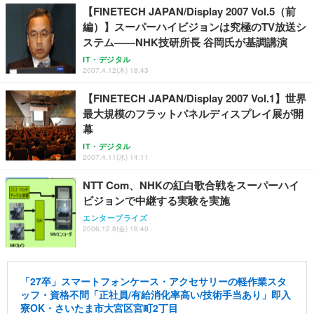
【FINETECH JAPAN/Display 2007 Vol.5（前
編）】スーパーハイビジョンは究極のTV放送シ
ステム——NHK技研所長 谷岡氏が基調講演
IT・デジタル
2007.4.12(木) 18:43
【FINETECH JAPAN/Display 2007 Vol.1】世界
最大規模のフラットパネルディスプレイ展が開
幕
IT・デジタル
2007.4.11(水) 14:11
NTT Com、NHKの紅白歌合戦をスーパーハイ
ビジョンで中継する実験を実施
エンタープライズ
2006.12.8(金) 18:40
「27卒」スマートフォンケース・アクセサリーの軽作業スタ
ッフ・資格不問「正社員/有給消化率高い/技術手当あり」即入
寮OK・さいたま市大宮区宮町2丁目