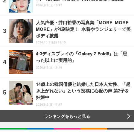
2026.8.9(日) 10:47
人気声優・井口裕香の写真集「MORE MORE
MORE」が4刷決定！ 水着やランジェリーで美
ボディ披露
2024.10.11(金) 19:15
4:3ディスプレイの『Galaxy Z Fold8』は「思
った以上に実用的」
2026.8.9(日) 16:19
14歳上の韓国俳優と結婚した日本人女性、「起
き上がれない」という投稿に心配の声 第2子を
妊娠中
2026.8.9(日) 17:47
ランキングをもっと見る