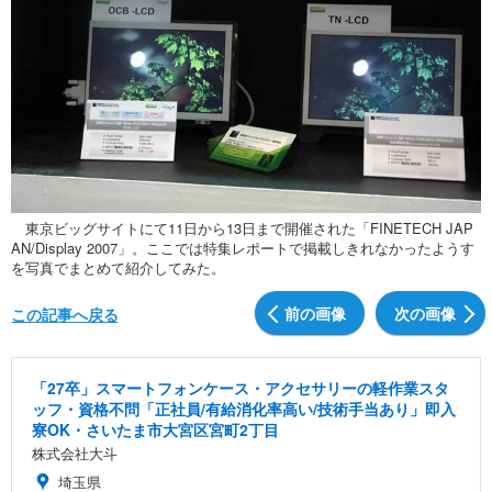
東京ビッグサイトにて11日から13日まで開催された「FINETECH JAP
AN/Display 2007」。ここでは特集レポートで掲載しきれなかったようす
を写真でまとめて紹介してみた。
前の画像
次の画像
この記事へ戻る
「27卒」スマートフォンケース・アクセサリーの軽作業スタ
ッフ・資格不問「正社員/有給消化率高い/技術手当あり」即入
寮OK・さいたま市大宮区宮町2丁目
株式会社大斗
埼玉県