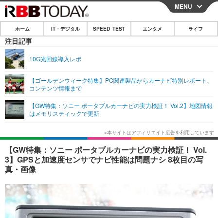
MENU
CLOSE
ホーム
IT・デジタル
SPEED TEST
エンタメ
ライフ
ホーム
注目記事
IT・デジタル
10G光回線導入レポ
IT・デジタルTOP
スマートフォン
SPEED TEST
【ゴールデンウィーク特集】PC関連製品からカーナビ特別レポート、
コンテンツ情報まで
ネタ
ガジェット・ツール
エンタメ
【GW特集：ソニー ポータブルカーナビの実力検証！ Vol.2】地図情報
ショッピング
その他
はメモリスティックで更新
エンタメTOP
映画・ドラマ
ライフ
韓流・K-POP
韓国・芸能
ライフTOP
グルメ
リリース一覧
【GW特集：ソニー ポータブルカーナビの実力検証！ Vol.
音楽
スポーツ
ペット
ショッピング
3】GPSと加速度センサでナビ性能は問題ナシ 8枚目の写
プッシュ通知の停止方法
真・画像
グラビア
ブログ
その他
ショッピング
その他