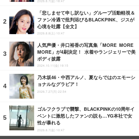
2026.8.7(金) 18:47
「悲しませて申し訳ない」グループ活動軽視＆
ファン冷遇で批判浴びるBLACKPINK、ジスが
心境を吐露【全文】
2026.8.8(土) 10:47
人気声優・井口裕香の写真集「MORE MORE
MORE」が4刷決定！ 水着やランジェリーで美
ボディ披露
2024.10.11(金) 19:15
乃木坂46・中西アルノ、夏ならではのエモーシ
ョナルなグラビア！
2026.7.27(月) 22:54
ゴルフクラブで襲撃、BLACKPINKの10周年イ
ベントに激怒したファンの説も…YG本社で女
性が暴れる
2026.8.7(金) 10:47