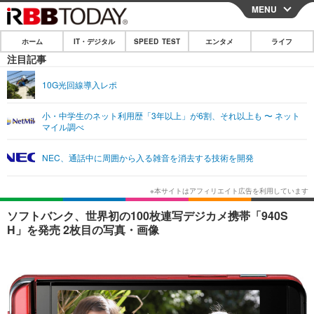
MENU
CLOSE
ホーム
IT・デジタル
SPEED TEST
エンタメ
ライフ
ホーム
注目記事
IT・デジタル
10G光回線導入レポ
IT・デジタルTOP
スマートフォン
SPEED TEST
小・中学生のネット利用歴「3年以上」が6割、それ以上も 〜 ネット
マイル調べ
ネタ
ガジェット・ツール
エンタメ
NEC、通話中に周囲から入る雑音を消去する技術を開発
ショッピング
その他
エンタメTOP
映画・ドラマ
ライフ
韓流・K-POP
韓国・芸能
ライフTOP
グルメ
リリース一覧
ソフトバンク、世界初の100枚連写デジカメ携帯「940S
音楽
スポーツ
ペット
ショッピング
H」を発売 2枚目の写真・画像
プッシュ通知の停止方法
グラビア
ブログ
その他
ショッピング
その他