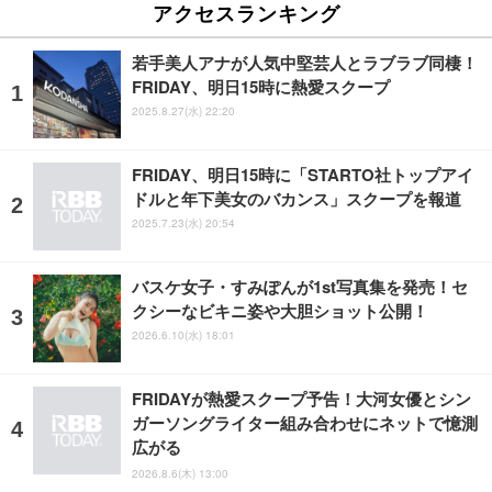
アクセスランキング
若手美人アナが人気中堅芸人とラブラブ同棲！
FRIDAY、明日15時に熱愛スクープ
2025.8.27(水) 22:20
FRIDAY、明日15時に「STARTO社トップアイ
ドルと年下美女のバカンス」スクープを報道
2025.7.23(水) 20:54
バスケ女子・すみぽんが1st写真集を発売！セ
クシーなビキニ姿や大胆ショット公開！
2026.6.10(水) 18:01
FRIDAYが熱愛スクープ予告！大河女優とシン
ガーソングライター組み合わせにネットで憶測
広がる
2026.8.6(木) 13:00