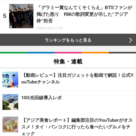
「グラミー賞なんてくそくらえ」BTSファンが
掲げた怒り RMの歌詞変更が示した“アジア
枠”拒否
2026.8.4(火) 11:47
ランキングをもっと見る
特集・連載
【動画レビュー】注目ガジェットを動画で解説！公式Y
ouTubeチャンネル
10G光回線導入レポ
【アジア美食レポート】編集部注目のYouTuberがオス
スメ！タイ・バンコクに行ったら食べたいグルメをチ
ェック