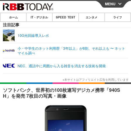
MENU
CLOSE
ホーム
IT・デジタル
SPEED TEST
エンタメ
ライフ
ホーム
注目記事
IT・デジタル
10G光回線導入レポ
IT・デジタルTOP
スマートフォン
SPEED TEST
小・中学生のネット利用歴「3年以上」が6割、それ以上も 〜 ネット
マイル調べ
ネタ
ガジェット・ツール
エンタメ
NEC、通話中に周囲から入る雑音を消去する技術を開発
ショッピング
その他
エンタメTOP
映画・ドラマ
ライフ
韓流・K-POP
韓国・芸能
ライフTOP
グルメ
リリース一覧
ソフトバンク、世界初の100枚連写デジカメ携帯「940S
音楽
スポーツ
ペット
ショッピング
H」を発売 7枚目の写真・画像
プッシュ通知の停止方法
グラビア
ブログ
その他
ショッピング
その他