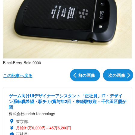
BlackBerry Bold 9900
前の画像
次の画像
この記事へ戻る
ゲーム向けUIデザイナーアシスタント「正社員」IT・デザイ
ン系転職希望・駅チカ/賞与年2回・未経験歓迎・千代田区霞が
関
株式会社enrich technology
東京都
月給31万6,200円～45万6,200円
正社員