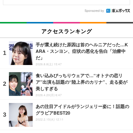
Sponsored by
アクセスランキング
手が震え続けた原因は首のヘルニアだった…K
ARA・スンヨン、症状の悪化を告白「治療中
だ」
2026.8.8(土) 15:47
食い込みぴっちりウェアで…“オトナの恋リ
ア”出演も話題の“陸上界のカリナ”、走る姿が
美しすぎる
2026.4.20(月) 6:47
あの注目アイドルがランジェリー姿に！話題の
グラビアBEST20
2022.2.15(火) 12:11