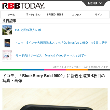
MENU
CLOSE
ホーム
IT・デジタル
SPEED TEST
エンタメ
ライフ
ホーム
注目記事
IT・デジタル
10G光回線導入レポ
IT・デジタルTOP
スマートフォン
SPEED TEST
ドコモ、5インチ大画面防水スマホ「Optimus Vu L-06D」を3日に発売
ネタ
ガジェット・ツール
エンタメ
iモード向けサービス「Music＆Videoチャネル」終了へ
ショッピング
その他
エンタメTOP
映画・ドラマ
ライフ
韓流・K-POP
韓国・芸能
ライフTOP
グルメ
リリース一覧
ドコモ、「BlackBerry Bold 9900」に新色を追加 4枚目の
音楽
スポーツ
ペット
ショッピング
写真・画像
プッシュ通知の停止方法
グラビア
ブログ
その他
ショッピング
その他