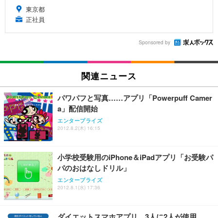
東京都
正社員
Sponsored by
関連ニュース
パワパフと写真……アプリ「Powerpuff Camer
a」配信開始
エンタープライズ
2012.8.2(木) 16:15
小学校受験用のiPhone＆iPadアプリ「お受験パ
パのおはなしドリル」
エンタープライズ
2012.8.1(水) 17:36
ダイエットスマホアプリ、3人に2人が使用……