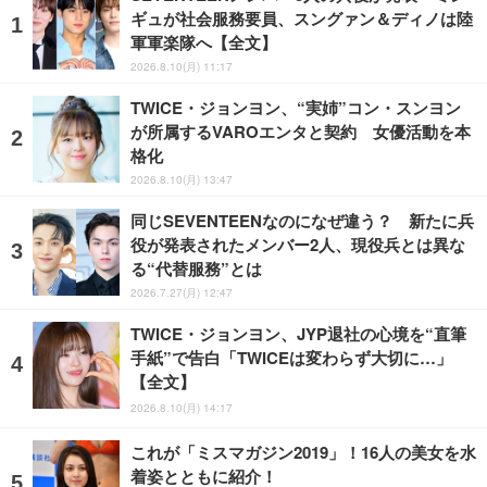
ギュが社会服務要員、スングァン＆ディノは陸
軍軍楽隊へ【全文】
2026.8.10(月) 11:17
TWICE・ジョンヨン、“実姉”コン・スンヨン
が所属するVAROエンタと契約 女優活動を本
格化
2026.8.10(月) 13:47
同じSEVENTEENなのになぜ違う？ 新たに兵
役が発表されたメンバー2人、現役兵とは異な
る“代替服務”とは
2026.7.27(月) 12:47
TWICE・ジョンヨン、JYP退社の心境を“直筆
手紙”で告白「TWICEは変わらず大切に…」
【全文】
2026.8.10(月) 14:17
これが「ミスマガジン2019」！16人の美女を水
着姿とともに紹介！