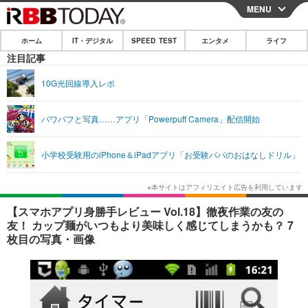
MENU
CLOSE
ホーム
IT・デジタル
SPEED TEST
エンタメ
ライフ
ホーム
注目記事
IT・デジタル
10G光回線導入レポ
IT・デジタルTOP
スマートフォン
SPEED TEST
パワパフと写真……アプリ「Powerpuff Camera」配信開始
ネタ
ガジェット・ツール
エンタメ
小学校受験用のiPhone＆iPadアプリ「お受験パパのおはなしドリル」
ショッピング
その他
エンタメTOP
映画・ドラマ
ライフ
韓流・K-POP
韓国・芸能
ライフTOP
グルメ
リリース一覧
【スマホアプリ身勝手レビュー Vol.18】徹夜作業の友の
音楽
スポーツ
ペット
ショッピング
友！ カップ麺がいつもより美味しく感じてしまうかも？ 7
プッシュ通知の停止方法
枚目の写真・画像
グラビア
ブログ
その他
ショッピング
その他