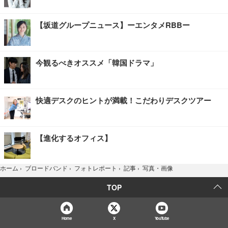
【坂道グループニュース】ーエンタメRBBー
今観るべきオススメ「韓国ドラマ」
快適デスクのヒントが満載！こだわりデスクツアー
【進化するオフィス】
写真・画像
ホーム
›
ブロードバンド
›
フォトレポート
›
記事
›
TOP
Home
X
YouTube