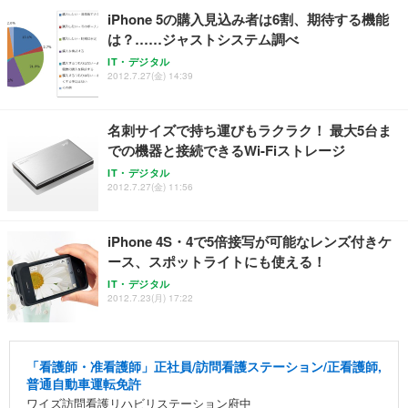
iPhone 5の購入見込み者は6割、期待する機能
は？……ジャストシステム調べ
IT・デジタル
2012.7.27(金) 14:39
名刺サイズで持ち運びもラクラク！ 最大5台ま
での機器と接続できるWi-Fiストレージ
IT・デジタル
2012.7.27(金) 11:56
iPhone 4S・4で5倍接写が可能なレンズ付きケ
ース、スポットライトにも使える！
IT・デジタル
2012.7.23(月) 17:22
「看護師・准看護師」正社員/訪問看護ステーション/正看護師,
普通自動車運転免許
ワイズ訪問看護リハビリステーション府中