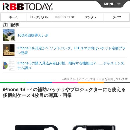
MENU
CLOSE
ホーム
IT・デジタル
SPEED TEST
エンタメ
ライフ
ホーム
注目記事
IT・デジタル
10G光回線導入レポ
IT・デジタルTOP
スマートフォン
SPEED TEST
iPhone 5を想定か？ ソフトバンク、LTEスマホ向けパケット定額プラ
ン発表
ネタ
ガジェット・ツール
エンタメ
iPhone 5の購入見込み者は6割、期待する機能は？……ジャストシス
ショッピング
その他
テム調べ
エンタメTOP
映画・ドラマ
ライフ
韓流・K-POP
韓国・芸能
ライフTOP
グルメ
リリース一覧
iPhone 4S・4の補助バッテリやプロジェクターにも使える
音楽
スポーツ
ペット
ショッピング
多機能ケース 4枚目の写真・画像
プッシュ通知の停止方法
グラビア
ブログ
その他
ショッピング
その他