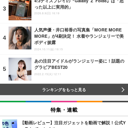
4:3ディスプレイの『Galaxy Z Fold8』は「思
った以上に実用的」
2026.8.9(日) 16:19
人気声優・井口裕香の写真集「MORE MORE
MORE」が4刷決定！ 水着やランジェリーで美
ボディ披露
2024.10.11(金) 19:15
あの注目アイドルがランジェリー姿に！話題の
グラビアBEST20
2022.2.15(火) 12:11
ランキングをもっと見る
特集・連載
【動画レビュー】注目ガジェットを動画で解説！公式Y