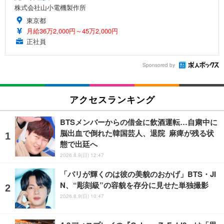
株式会社山小電機製作所
東京都
月給36万2,000円～45万2,000円
正社員
Sponsored by
アクセスランキング
BTSメンバーからの借金に飲酒運転…自粛中に
脳出血で倒れた韓国芸人、退院 麻痺が残る状
態で出廷へ
2026.8.9(日) 12:47
「パリが輝くのは彼の美貌のおかげ」BTS・JI
N、“彫刻級”の容貌を存分に見せた単独撮影
2026.8.9(日) 10:47