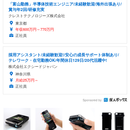
「富山勤務」半導体技術エンジニア/未経験歓迎/海外出張あり/
賞与年2回/研修充実
クレストテクノロジーズ株式会社
東京都
年収600万円～770万円
正社員
採用アシスタント/未経験歓迎!/安心の成長サポート体制あり/
テレワーク・在宅勤務OK/年間休日129日/20代活躍中!
株式会社エクシードジャパン
神奈川県
月給25万円～
正社員
Sponsored by