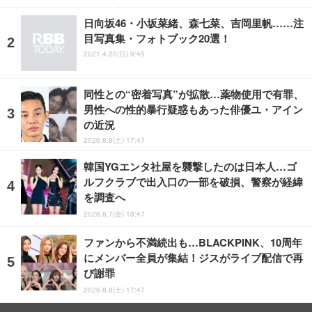
日向坂46・小坂菜緒、森七菜、吉岡里帆……注
目写真集・フォトブック20選！
2021.4.25(日) 9:45
同性との“密着写真”が拡散…薬物使用で有罪、
男性への性的暴行疑惑もあった俳優ユ・アイン
の近況
2026.8.8(土) 17:47
韓国YGエンタ社屋を襲撃したのは日本人…ゴ
ルフクラブで出入口の一部を破損、警察が経緯
を調査へ
2026.8.7(金) 18:47
ファンから不満続出も…BLACKPINK、10周年
にメンバー全員が集結！ジスがライブ配信で再
び謝罪
2026.8.8(土) 17:47