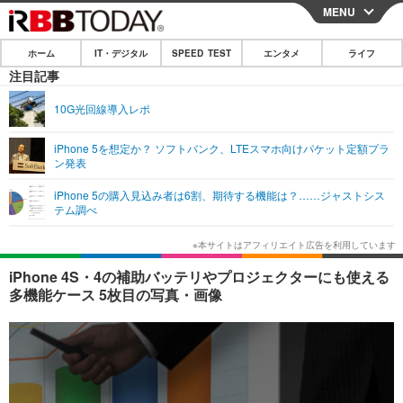
MENU
CLOSE
ホーム
IT・デジタル
SPEED TEST
エンタメ
ライフ
ホーム
注目記事
IT・デジタル
10G光回線導入レポ
IT・デジタルTOP
スマートフォン
SPEED TEST
iPhone 5を想定か？ ソフトバンク、LTEスマホ向けパケット定額プラ
ン発表
ネタ
ガジェット・ツール
エンタメ
iPhone 5の購入見込み者は6割、期待する機能は？……ジャストシス
ショッピング
その他
テム調べ
エンタメTOP
映画・ドラマ
ライフ
韓流・K-POP
韓国・芸能
ライフTOP
グルメ
リリース一覧
iPhone 4S・4の補助バッテリやプロジェクターにも使える
音楽
スポーツ
ペット
ショッピング
多機能ケース 5枚目の写真・画像
プッシュ通知の停止方法
グラビア
ブログ
その他
ショッピング
その他