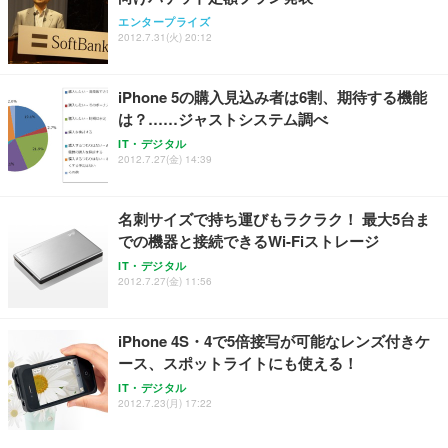
エンタープライズ
2012.7.31(火) 20:12
iPhone 5の購入見込み者は6割、期待する機能
は？……ジャストシステム調べ
IT・デジタル
2012.7.27(金) 14:39
名刺サイズで持ち運びもラクラク！ 最大5台ま
での機器と接続できるWi-Fiストレージ
IT・デジタル
2012.7.27(金) 11:56
iPhone 4S・4で5倍接写が可能なレンズ付きケ
ース、スポットライトにも使える！
IT・デジタル
2012.7.23(月) 17:22