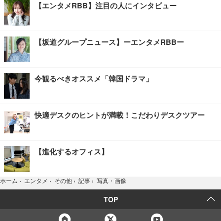
【エンタメRBB】注目の人にインタビュー
【坂道グループニュース】ーエンタメRBBー
今観るべきオススメ「韓国ドラマ」
快適デスクのヒントが満載！こだわりデスクツアー
【進化するオフィス】
写真・画像
ホーム
›
エンタメ
›
その他
›
記事
›
TOP