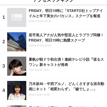
FRIDAY、明日15時に「STARTO社トップアイ
ドルと年下美女のバカンス」スクープを報道
2025.7.23(水) 20:54
若手美人アナが人気中堅芸人とラブラブ同棲！
FRIDAY、明日15時に熱愛スクープ
2025.8.27(水) 22:20
夏帆が朝ドラ初出演！連続テレビ小説『巡るス
ワン』新キャストが発表
2026.8.5(水) 16:01
乃木坂46・中西アルノ、どんくさすぎる浴衣動
画にネット「相変わらず」「嘘でしょ…」
2026.8.6(木) 15:09