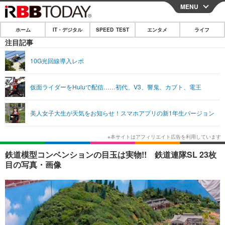
MENU
CLOSE
ホーム
IT・デジタル
SPEED TEST
エンタメ
ライフ
ホーム
注目記事
IT・デジタル
10G光回線導入レポ
IT・デジタルTOP
スマートフォン
SPEED TEST
仮面ライダーをHuluで配信……初代、V3、響鬼、カブト、電王
ネタ
ガジェット・ツール
エンタメ
美人女子大生が天気をお知らせ！スマホアプリの新1年生バージョン
ショッピング
その他
エンタメTOP
映画・ドラマ
ライフ
韓流・K-POP
韓国・芸能
ライフTOP
グルメ
リリース一覧
鉄道模型コンベンションの目玉は実物!! 鉄道連隊SL 23枚
音楽
スポーツ
ペット
ショッピング
目の写真・画像
プッシュ通知の停止方法
グラビア
ブログ
その他
ショッピング
その他