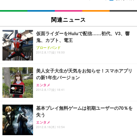
関連ニュース
仮面ライダーをHuluで配信……初代、V3、響
鬼、カブト、電王
ブロードバンド
2012.8.17(金) 19:00
美人女子大生が天気をお知らせ！スマホアプリ
の新1年生バージョン
エンタメ
2012.8.17(金) 18:41
基本プレイ無料ゲームは初期ユーザーの70％を
失う
エンタメ
2012.8.16(木) 10:54