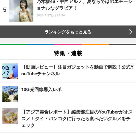
乃木坂46・中西アルノ、夏ならではのエモーシ
ョナルなグラビア！
2026.7.27(月) 22:54
ランキングをもっと見る
特集・連載
【動画レビュー】注目ガジェットを動画で解説！公式Y
ouTubeチャンネル
10G光回線導入レポ
【アジア美食レポート】編集部注目のYouTuberがオス
スメ！タイ・バンコクに行ったら食べたいグルメをチ
ェック