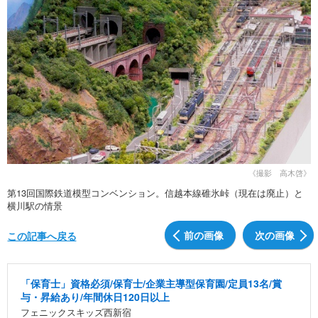
《撮影 高木啓》
第13回国際鉄道模型コンベンション。信越本線碓氷峠（現在は廃止）と
横川駅の情景
前の画像
次の画像
この記事へ戻る
「保育士」資格必須/保育士/企業主導型保育園/定員13名/賞
与・昇給あり/年間休日120日以上
フェニックスキッズ西新宿