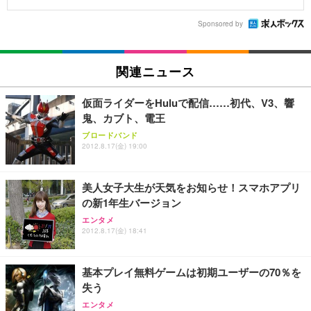
Sponsored by
関連ニュース
仮面ライダーをHuluで配信……初代、V3、響
鬼、カブト、電王
ブロードバンド
2012.8.17(金) 19:00
美人女子大生が天気をお知らせ！スマホアプリ
の新1年生バージョン
エンタメ
2012.8.17(金) 18:41
基本プレイ無料ゲームは初期ユーザーの70％を
失う
エンタメ