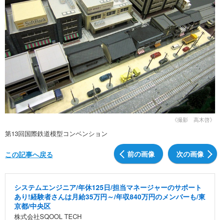
《撮影 高木啓》
第13回国際鉄道模型コンベンション
前の画像
次の画像
この記事へ戻る
システムエンジニア/年休125日/担当マネージャーのサポート
あり!経験者さんは月給35万円～/年収840万円のメンバーも/東
京都/中央区
株式会社SQOOL TECH