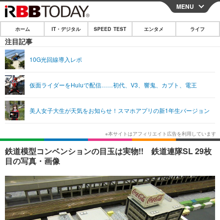
MENU
CLOSE
ホーム
IT・デジタル
SPEED TEST
エンタメ
ライフ
ホーム
注目記事
IT・デジタル
10G光回線導入レポ
IT・デジタルTOP
スマートフォン
SPEED TEST
仮面ライダーをHuluで配信……初代、V3、響鬼、カブト、電王
ネタ
ガジェット・ツール
エンタメ
美人女子大生が天気をお知らせ！スマホアプリの新1年生バージョン
ショッピング
その他
エンタメTOP
映画・ドラマ
ライフ
韓流・K-POP
韓国・芸能
ライフTOP
グルメ
リリース一覧
鉄道模型コンベンションの目玉は実物!! 鉄道連隊SL 29枚
音楽
スポーツ
ペット
ショッピング
目の写真・画像
プッシュ通知の停止方法
グラビア
ブログ
その他
ショッピング
その他