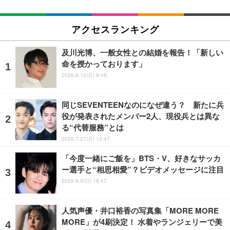
アクセスランキング
及川光博、一般女性との結婚を報告！「新しい
命を授かっております」
2026.8.10(月) 8:48
同じSEVENTEENなのになぜ違う？ 新たに兵
役が発表されたメンバー2人、現役兵とは異な
る“代替服務”とは
2026.7.27(月) 12:47
「今度一緒にご飯を」BTS・V、好きなサッカ
ー選手と“相思相愛”？ビデオメッセージに注目
2026.8.9(日) 18:47
人気声優・井口裕香の写真集「MORE MORE
MORE」が4刷決定！ 水着やランジェリーで美