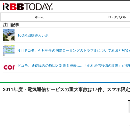
ホーム
IT・デジタル
ホーム
注目記事
IT・デジタル
10G光回線導入レポ
IT・デジタルTOP
SPEED TEST
NTTドコモ、今月発生の国際ローミングのトラブルについて原因と対策
ネタ
エンタメ
ドコモ、通信障害の原因と対策を発表……「他社通信設備の故障」が契
ショッピング
エンタメTOP
ライフ
韓流・K-POP
ライフTOP
リリース一覧
2011年度・電気通信サービスの重大事故は17件、スマホ限
音楽
ペット
プッシュ通知の停止方法
グラビア
その他
ショッピング