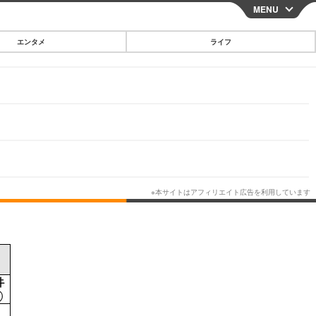
MENU
CLOSE
エンタメ
ライフ
スマートフォン
ガジェット・ツール
その他
映画・ドラマ
韓国・芸能
グルメ
スポーツ
ショッピング
ブログ
その他