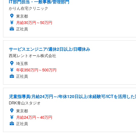
IT部門担当・一般事務/管理部門
かりん在宅クリニック
東京都
月給30万円～50万円
正社員
サービスエンジニア/週休2日以上/日曜休み
西尾レントオール株式会社
埼玉県
年収350万円～500万円
正社員
児童指導員/月給24万円～/年休120日以上/未経験可/ICTを活用
DRK青山スタジオ
東京都
月給24万円～40万円
正社員