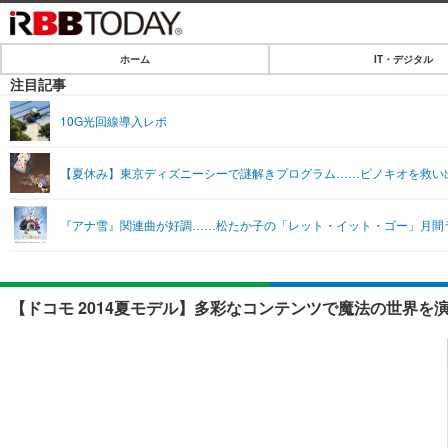
ホーム
IT・デジタル
ホーム
注目記事
IT・デジタル
10G光回線導入レポ
IT・デジタルTOP
SPEED TEST
【夏休み】東京ディズニーシーで謎解きプログラム……ピノキオを救い
ネタ
エンタメ
『アナ雪』関連曲が好調……松たか子の「レット・イット・ゴー」月間
ショッピング
エンタメTOP
ライフ
韓流・K-POP
ライフTOP
リリース一覧
【ドコモ 2014夏モデル】多彩なコンテンツで魔法の世界を演出「Disn
音楽
ペット
プッシュ通知の停止方法
グラビア
その他
ショッピング