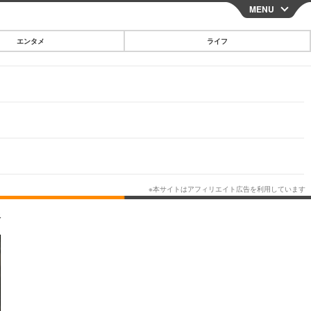
MENU
CLOSE
エンタメ
ライフ
スマートフォン
ガジェット・ツール
その他
映画・ドラマ
韓国・芸能
グルメ
像
スポーツ
ショッピング
ブログ
その他