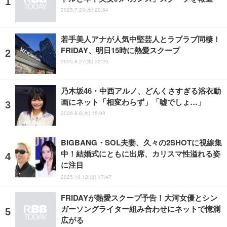
2025.7.23(水) 20:54
若手美人アナが人気中堅芸人とラブラブ同棲！
FRIDAY、明日15時に熱愛スクープ
2025.8.27(水) 22:20
乃木坂46・中西アルノ、どんくさすぎる浴衣動
画にネット「相変わらず」「嘘でしょ…」
2026.8.6(木) 15:09
BIGBANG・SOL夫妻、久々の2SHOTに視線集
中！結婚式にともに出席、カリスマ性溢れる姿
に注目
2025.10.12(日) 17:47
FRIDAYが熱愛スクープ予告！大河女優とシン
ガーソングライター組み合わせにネットで憶測
広がる