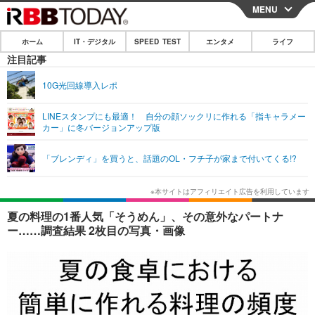
MENU
CLOSE
ホーム
IT・デジタル
SPEED TEST
エンタメ
ライフ
ホーム
注目記事
IT・デジタル
10G光回線導入レポ
IT・デジタルTOP
スマートフォン
SPEED TEST
LINEスタンプにも最適！ 自分の顔ソックリに作れる「指キャラメー
カー」に冬バージョンアップ版
ネタ
ガジェット・ツール
エンタメ
「ブレンディ」を買うと、話題のOL・フチ子が家まで付いてくる!?
ショッピング
その他
エンタメTOP
映画・ドラマ
ライフ
韓流・K-POP
韓国・芸能
ライフTOP
グルメ
リリース一覧
夏の料理の1番人気「そうめん」、その意外なパートナ
音楽
スポーツ
ペット
ショッピング
ー……調査結果 2枚目の写真・画像
プッシュ通知の停止方法
グラビア
ブログ
その他
ショッピング
その他