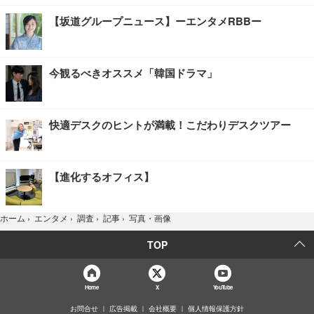
【坂道グループニュース】ーエンタメRBBー
今観るべきオススメ「韓国ドラマ」
快適デスクのヒントが満載！こだわりデスクツアー
【進化するオフィス】
写真・画像
ホーム
›
エンタメ
›
調査
›
記事
›
TOP
Home
X
YouTube
お問合せ
広告掲載
会社概要
個人情報保護方針