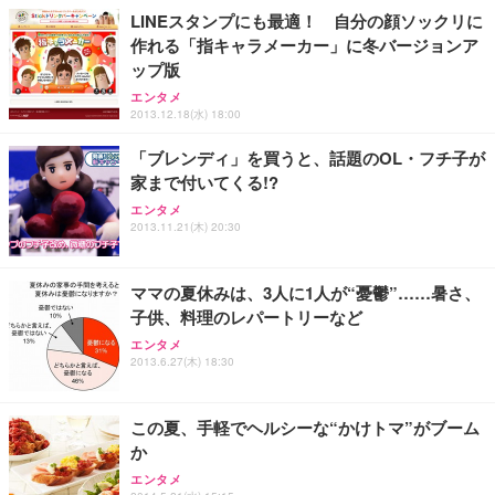
LINEスタンプにも最適！ 自分の顔ソックリに
作れる「指キャラメーカー」に冬バージョンア
ップ版
エンタメ
2013.12.18(水) 18:00
「ブレンディ」を買うと、話題のOL・フチ子が
家まで付いてくる!?
エンタメ
2013.11.21(木) 20:30
ママの夏休みは、3人に1人が“憂鬱”……暑さ、
子供、料理のレパートリーなど
エンタメ
2013.6.27(木) 18:30
この夏、手軽でヘルシーな“かけトマ”がブーム
か
エンタメ