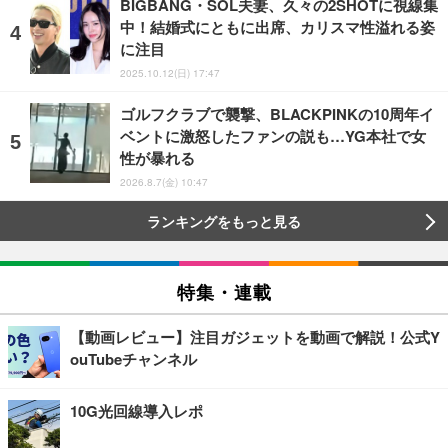
BIGBANG・SOL夫妻、久々の2SHOTに視線集
中！結婚式にともに出席、カリスマ性溢れる姿
に注目
2025.10.12(日) 17:47
ゴルフクラブで襲撃、BLACKPINKの10周年イ
ベントに激怒したファンの説も…YG本社で女
性が暴れる
2026.8.7(金) 10:47
ランキングをもっと見る
特集・連載
【動画レビュー】注目ガジェットを動画で解説！公式Y
ouTubeチャンネル
10G光回線導入レポ