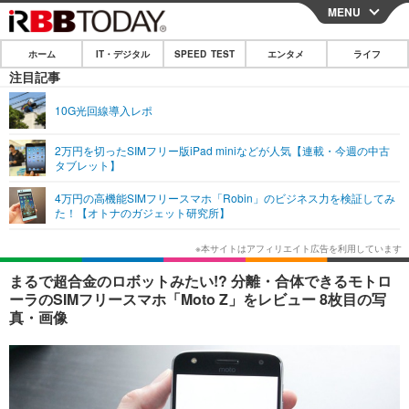
MENU
CLOSE
ホーム
IT・デジタル
SPEED TEST
エンタメ
ライフ
ホーム
注目記事
IT・デジタル
10G光回線導入レポ
IT・デジタルTOP
スマートフォン
SPEED TEST
2万円を切ったSIMフリー版iPad miniなどが人気【連載・今週の中古
タブレット】
ネタ
ガジェット・ツール
エンタメ
4万円の高機能SIMフリースマホ「Robin」のビジネス力を検証してみ
ショッピング
その他
た！【オトナのガジェット研究所】
エンタメTOP
映画・ドラマ
ライフ
韓流・K-POP
韓国・芸能
ライフTOP
グルメ
リリース一覧
まるで超合金のロボットみたい!? 分離・合体できるモトロ
音楽
スポーツ
ペット
ショッピング
ーラのSIMフリースマホ「Moto Z」をレビュー 8枚目の写
プッシュ通知の停止方法
真・画像
グラビア
ブログ
その他
ショッピング
その他