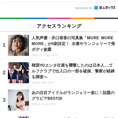
Sponsored by
アクセスランキング
人気声優・井口裕香の写真集「MORE MORE
MORE」が4刷決定！ 水着やランジェリーで美
ボディ披露
2024.10.11(金) 19:15
韓国YGエンタ社屋を襲撃したのは日本人…ゴ
ルフクラブで出入口の一部を破損、警察が経緯
を調査へ
2026.8.7(金) 18:47
あの注目アイドルがランジェリー姿に！話題の
グラビアBEST20
2022.2.15(火) 12:11