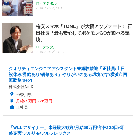
IT・デジタル
2016.7.26(火) 18:15
格安スマホ「TONE」が大幅アップデート！ 石
田社長「最も安心してポケモンGOが遊べる環
境」
IT・デジタル
2016.7.26(火) 12:00
クオリティエンジニアアシスタント未経験歓迎「正社員/土日
祝休み/昇給あり/研修あり」やりがいのある環境です/横浜市西
区勤務/8451
株式会社NoID
神奈川県
月給29万円～36万円
正社員
「WEBデザイナー」未経験大歓迎/月給30万円/年休125日/研
修充実/フルリモ/フルフレックス