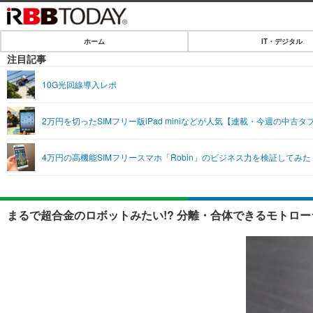
ホーム
IT・デジタル
ホーム
注目記事
IT・デジタル
10G光回線導入レポ
IT・デジタルTOP
SPEED TEST
2万円を切ったSIMフリー版iPad miniなどが人気【連載・今週の中古タ
ネタ
エンタメ
4万円の高機能SIMフリースマホ「Robin」のビジネス力を検証してみ
ショッピング
エンタメTOP
ライフ
韓流・K-POP
ライフTOP
リリース一覧
まるで超合金のロボットみたい!? 分離・合体できるモトローラ
音楽
ペット
プッシュ通知の停止方法
グラビア
その他
ショッピング