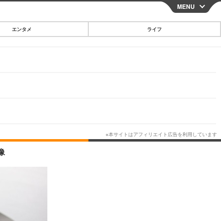
MENU
CLOSE
エンタメ
ライフ
スマートフォン
ガジェット・ツール
その他
映画・ドラマ
韓国・芸能
グルメ
像
スポーツ
ショッピング
ブログ
その他