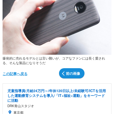
爆発的に売れるモデルとは言い難いが、コアなファンには長く愛され
る、そんな製品になりそうだ
前の画像
この記事へ戻る
児童指導員/月給24万円～/年休120日以上/未経験可/ICTを活用
した運動療育システムを導入/「IT×福祉×運動」をキーワード
に活動
DRK青山スタジオ
東京都