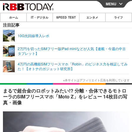
MENU
CLOSE
ホーム
IT・デジタル
SPEED TEST
エンタメ
ライフ
ホーム
注目記事
IT・デジタル
10G光回線導入レポ
IT・デジタルTOP
スマートフォン
SPEED TEST
2万円を切ったSIMフリー版iPad miniなどが人気【連載・今週の中古
タブレット】
ネタ
ガジェット・ツール
エンタメ
4万円の高機能SIMフリースマホ「Robin」のビジネス力を検証してみ
ショッピング
その他
た！【オトナのガジェット研究所】
エンタメTOP
映画・ドラマ
ライフ
韓流・K-POP
韓国・芸能
ライフTOP
グルメ
リリース一覧
まるで超合金のロボットみたい!? 分離・合体できるモトロ
音楽
スポーツ
ペット
ショッピング
ーラのSIMフリースマホ「Moto Z」をレビュー 14枚目の写
プッシュ通知の停止方法
真・画像
グラビア
ブログ
その他
ショッピング
その他