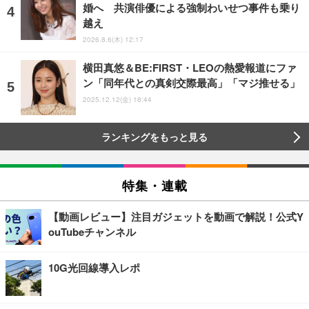
婚へ 共演俳優による強制わいせつ事件も乗り
越え
2026.8.6(木) 12:17
横田真悠＆BE:FIRST・LEOの熱愛報道にファ
ン「同年代との真剣交際最高」「マジ推せる」
2025.12.12(金) 18:44
ランキングをもっと見る
特集・連載
【動画レビュー】注目ガジェットを動画で解説！公式Y
ouTubeチャンネル
10G光回線導入レポ