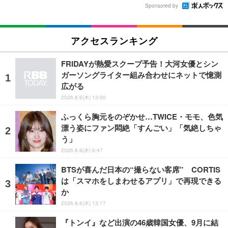
Sponsored by
アクセスランキング
FRIDAYが熱愛スクープ予告！大河女優とシン
ガーソングライター組み合わせにネットで憶測
広がる
2026.8.6(木) 13:00
ふっくら胸元をのぞかせ…TWICE・モモ、色気
漂う姿にファン悶絶「すんごい」「気絶しちゃ
う」
2026.8.6(木) 6:47
BTSが喜んだ日本の“撮らない客席” CORTIS
は「スマホをしまわせるアプリ」で再現できる
か
2026.8.6(木) 13:17
『トンイ』など出演の46歳韓国女優、9月に結