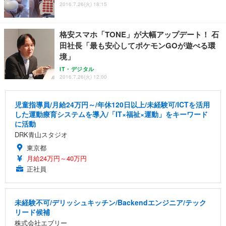
2016.7.26(火) 18:15
格安スマホ「TONE」が大幅アップデート！ 石
田社長「最も安心してポケモンGOが遊べる環
境」
IT・デジタル
2016.7.26(火) 12:00
児童指導員/月給24万円～/年休120日以上/未経験可/ICTを活用
した運動療育システムを導入/「IT×福祉×運動」をキーワード
に活動
DRK青山スタジオ
東京都
月給24万円～40万円
正社員
未経験不可/デリッシュキッチン/Backendエンジニア/テック
リード候補
株式会社エブリー