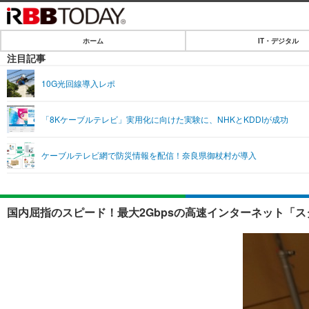
ホーム
IT・デジタル
ホーム
注目記事
IT・デジタル
10G光回線導入レポ
IT・デジタルTOP
SPEED TEST
「8Kケーブルテレビ」実用化に向けた実験に、NHKとKDDIが成功
ネタ
エンタメ
ケーブルテレビ網で防災情報を配信！奈良県御杖村が導入
ショッピング
エンタメTOP
ライフ
韓流・K-POP
ライフTOP
リリース一覧
国内屈指のスピード！最大2Gbpsの高速インターネット「
音楽
ペット
プッシュ通知の停止方法
グラビア
その他
ショッピング