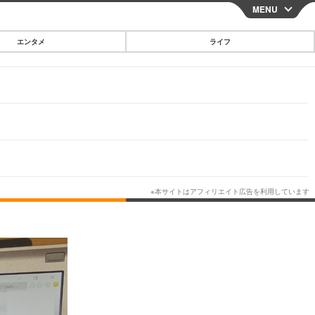
MENU
CLOSE
エンタメ
ライフ
スマートフォン
ガジェット・ツール
その他
映画・ドラマ
韓国・芸能
グルメ
スポーツ
ショッピング
ブログ
その他