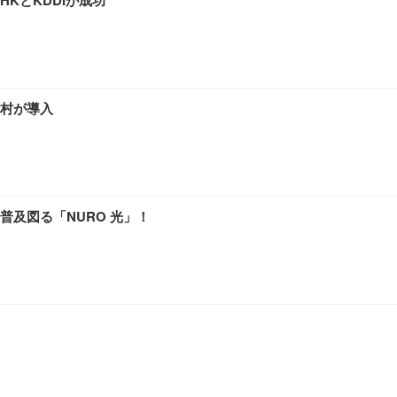
KとKDDIが成功
村が導入
及図る「NURO 光」！