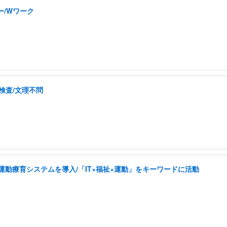
ー/Wワーク
検査/文理不問
した運動療育システムを導入/「IT×福祉×運動」をキーワードに活動