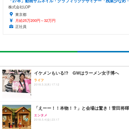
「27卒」動画サムネイル・グラフィックデザイナー「残業少なめ・
株式会社LOP
東京都
月給25万200円～32万円
正社員
イケメンもいる!? GWはラーメン女子博へ
ライフ
2018.5.3(木) 17:12
「えーー！！本物！？」と会場は驚き！菅田将暉
エンタメ
2018.5.4(金) 23:17