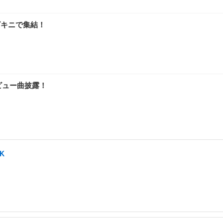
ビキニで集結！
ビュー曲披露！
K