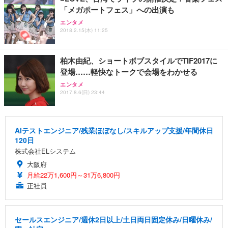
「メガポートフェス」への出演も
エンタメ
2018.2.15(木) 11:25
柏木由紀、ショートボブスタイルでTIF2017に
登場……軽快なトークで会場をわかせる
エンタメ
2017.8.6(日) 23:44
AIテストエンジニア/残業ほぼなし/スキルアップ支援/年間休日
120日
株式会社ELシステム
大阪府
月給22万1,600円～31万6,800円
正社員
セールスエンジニア/週休2日以上/土日両日固定休み/日曜休み/