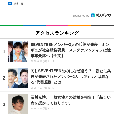
正社員
Sponsored by
アクセスランキング
SEVENTEENメンバー3人の兵役が発表 ミン
ギュが社会服務要員、スングァン＆ディノは陸
軍軍楽隊へ【全文】
2026.8.10(月) 11:17
同じSEVENTEENなのになぜ違う？ 新たに兵
役が発表されたメンバー2人、現役兵とは異な
る“代替服務”とは
2026.7.27(月) 12:47
及川光博、一般女性との結婚を報告！「新しい
命を授かっております」
2026.8.10(月) 8:48