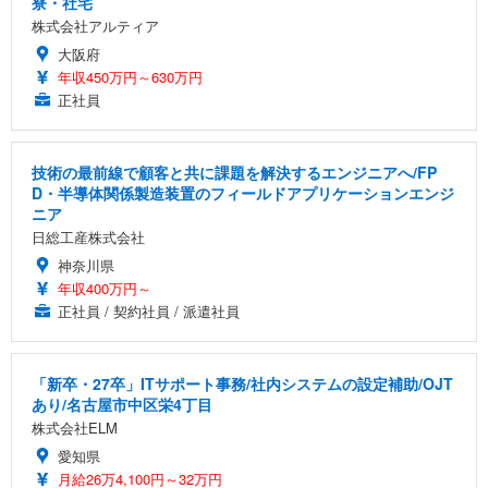
寮・社宅
株式会社アルティア
大阪府
年収450万円～630万円
正社員
技術の最前線で顧客と共に課題を解決するエンジニアへ/FP
D・半導体関係製造装置のフィールドアプリケーションエンジ
ニア
日総工産株式会社
神奈川県
年収400万円～
正社員 / 契約社員 / 派遣社員
「新卒・27卒」ITサポート事務/社内システムの設定補助/OJT
あり/名古屋市中区栄4丁目
株式会社ELM
愛知県
月給26万4,100円～32万円