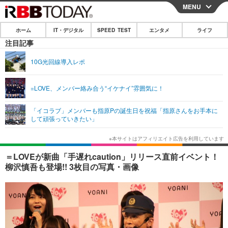
MENU
CLOSE
ホーム
IT・デジタル
SPEED TEST
エンタメ
ライフ
ホーム
注目記事
IT・デジタル
10G光回線導入レポ
IT・デジタルTOP
スマートフォン
SPEED TEST
=LOVE、メンバー絡み合う“イケナイ”雰囲気に！
ネタ
ガジェット・ツール
エンタメ
「イコラブ」メンバーも指原Pの誕生日を祝福「指原さんをお手本に
ショッピング
その他
して頑張っていきたい」
エンタメTOP
映画・ドラマ
ライフ
韓流・K-POP
韓国・芸能
ライフTOP
グルメ
リリース一覧
＝LOVEが新曲「手遅れcaution」リリース直前イベント！
音楽
スポーツ
ペット
ショッピング
柳沢慎吾も登場!! 3枚目の写真・画像
プッシュ通知の停止方法
グラビア
ブログ
その他
ショッピング
その他