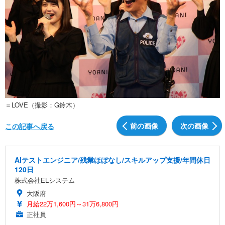
＝LOVE（撮影：G鈴木）
前の画像
次の画像
この記事へ戻る
AIテストエンジニア/残業ほぼなし/スキルアップ支援/年間休日
120日
株式会社ELシステム
大阪府
月給22万1,600円～31万6,800円
正社員