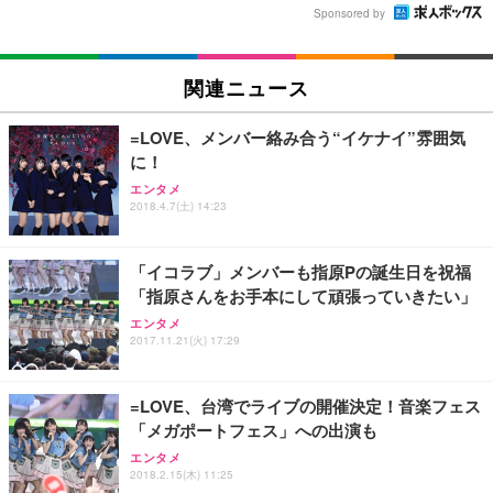
Sponsored by
関連ニュース
=LOVE、メンバー絡み合う“イケナイ”雰囲気
に！
エンタメ
2018.4.7(土) 14:23
「イコラブ」メンバーも指原Pの誕生日を祝福
「指原さんをお手本にして頑張っていきたい」
エンタメ
2017.11.21(火) 17:29
=LOVE、台湾でライブの開催決定！音楽フェス
「メガポートフェス」への出演も
エンタメ
2018.2.15(木) 11:25