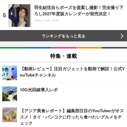
羽生結弦自らポーズを提案し撮影！完全撮り下
ろし2027年度版カレンダーが発売決定！
2026.8.7(金) 16:03
ランキングをもっと見る
特集・連載
【動画レビュー】注目ガジェットを動画で解説！公式Y
ouTubeチャンネル
10G光回線導入レポ
【アジア美食レポート】編集部注目のYouTuberがオス
スメ！タイ・バンコクに行ったら食べたいグルメをチ
ェック