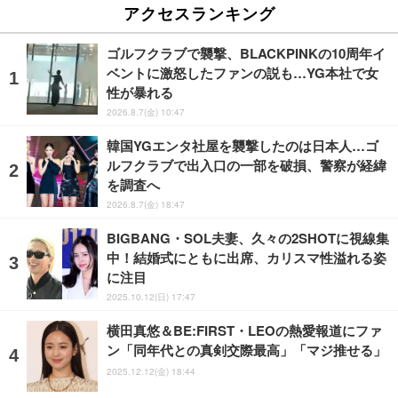
アクセスランキング
ゴルフクラブで襲撃、BLACKPINKの10周年イ
ベントに激怒したファンの説も…YG本社で女
性が暴れる
2026.8.7(金) 10:47
韓国YGエンタ社屋を襲撃したのは日本人…ゴ
ルフクラブで出入口の一部を破損、警察が経緯
を調査へ
2026.8.7(金) 18:47
BIGBANG・SOL夫妻、久々の2SHOTに視線集
中！結婚式にともに出席、カリスマ性溢れる姿
に注目
2025.10.12(日) 17:47
横田真悠＆BE:FIRST・LEOの熱愛報道にファ
ン「同年代との真剣交際最高」「マジ推せる」
2025.12.12(金) 18:44