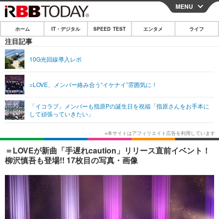
MENU
CLOSE
ホーム
IT・デジタル
SPEED TEST
エンタメ
ライフ
ホーム
注目記事
IT・デジタル
10G光回線導入レポ
IT・デジタルTOP
スマートフォン
SPEED TEST
=LOVE、メンバー絡み合う“イケナイ”雰囲気に！
ネタ
ガジェット・ツール
エンタメ
「イコラブ」メンバーも指原Pの誕生日を祝福「指原さんをお手本に
ショッピング
その他
して頑張っていきたい」
エンタメTOP
映画・ドラマ
ライフ
韓流・K-POP
韓国・芸能
ライフTOP
グルメ
リリース一覧
＝LOVEが新曲「手遅れcaution」リリース直前イベント！
音楽
スポーツ
ペット
ショッピング
柳沢慎吾も登場!! 17枚目の写真・画像
プッシュ通知の停止方法
グラビア
ブログ
その他
ショッピング
その他