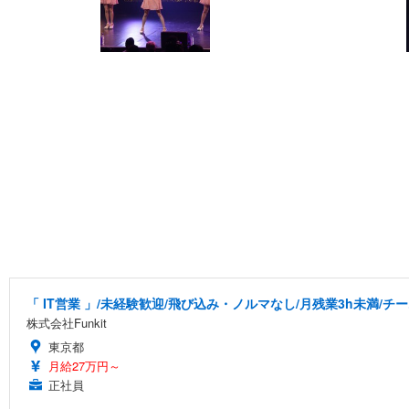
「 IT営業 」/未経験歓迎/飛び込み・ノルマなし/月残業3h未満/
株式会社Funkit
東京都
月給27万円～
正社員