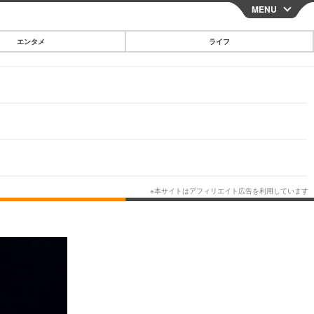
MENU
CLOSE
エンタメ
ライフ
スマートフォン
ガジェット・ツール
その他
映画・ドラマ
韓国・芸能
グルメ
スポーツ
ショッピング
ブログ
その他