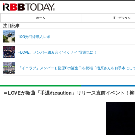
ホーム
IT・デジタル
ホーム
注目記事
IT・デジタル
10G光回線導入レポ
IT・デジタルTOP
SPEED TEST
=LOVE、メンバー絡み合う“イケナイ”雰囲気に！
ネタ
エンタメ
「イコラブ」メンバーも指原Pの誕生日を祝福「指原さんをお手本にし
ショッピング
エンタメTOP
ライフ
韓流・K-POP
ライフTOP
リリース一覧
＝LOVEが新曲「手遅れcaution」リリース直前イベント！柳
音楽
ペット
プッシュ通知の停止方法
グラビア
その他
ショッピング