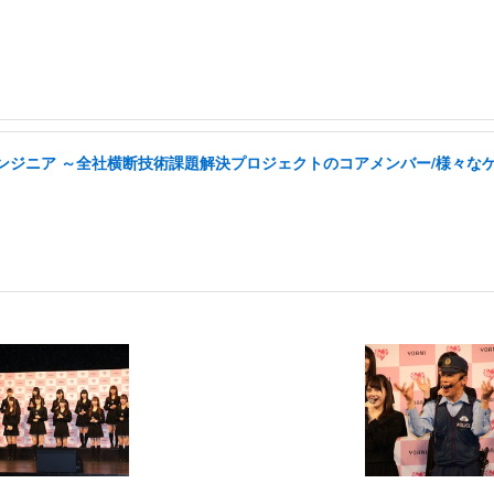
tyエンジニア ～全社横断技術課題解決プロジェクトのコアメンバー/様々