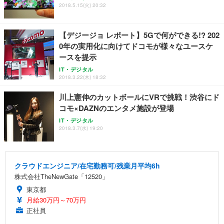
2018.5.15(火) 20:32
【デジージョ レポート】5Gで何ができる!? 202
0年の実用化に向けてドコモが様々なユースケ
ースを提示
IT・デジタル
2018.3.22(木) 18:32
川上憲伸のカットボールにVRで挑戦！渋谷にド
コモ×DAZNのエンタメ施設が登場
IT・デジタル
2018.3.7(水) 19:20
クラウドエンジニア/在宅勤務可/残業月平均6h
株式会社TheNewGate「12520」
東京都
月給30万円～70万円
正社員