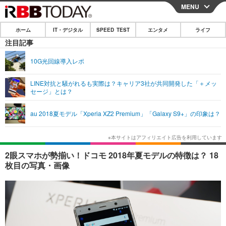
MENU
CLOSE
ホーム
IT・デジタル
SPEED TEST
エンタメ
ライフ
ホーム
注目記事
IT・デジタル
10G光回線導入レポ
IT・デジタルTOP
スマートフォン
SPEED TEST
LINE対抗と騒がれるも実際は？キャリア3社が共同開発した「＋メッ
セージ」とは？
ネタ
ガジェット・ツール
エンタメ
au 2018夏モデル「Xperia XZ2 Premium」「Galaxy S9+」の印象は？
ショッピング
その他
エンタメTOP
映画・ドラマ
ライフ
韓流・K-POP
韓国・芸能
ライフTOP
グルメ
リリース一覧
2眼スマホが勢揃い！ドコモ 2018年夏モデルの特徴は？ 18
音楽
スポーツ
ペット
ショッピング
枚目の写真・画像
プッシュ通知の停止方法
グラビア
ブログ
その他
ショッピング
その他