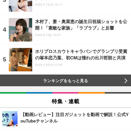
2022.2.15(火) 12:11
木村了、妻・奥菜恵の誕生日祝福ショットを公
開！「素敵な家族」「ラブラブ」と反響
2026.8.7(金) 10:27
ホリプロスカウトキャラバンでグランプリ受賞
の塚本恋乃葉、初CMは憧れの出川哲朗と共演
2024.4.30(火) 13:45
ランキングをもっと見る
特集・連載
【動画レビュー】注目ガジェットを動画で解説！公式Y
ouTubeチャンネル