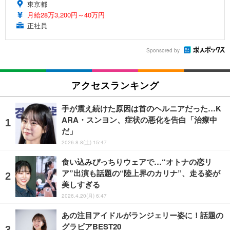
東京都
月給28万3,200円～40万円
正社員
Sponsored by
アクセスランキング
手が震え続けた原因は首のヘルニアだった…K
ARA・スンヨン、症状の悪化を告白「治療中
だ」
2026.8.8(土) 15:47
食い込みぴっちりウェアで…“オトナの恋リ
ア”出演も話題の“陸上界のカリナ”、走る姿が
美しすぎる
2026.4.20(月) 6:47
あの注目アイドルがランジェリー姿に！話題の
グラビアBEST20