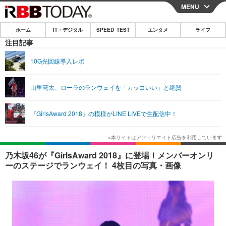
MENU
CLOSE
ホーム
IT・デジタル
SPEED TEST
エンタメ
ライフ
ホーム
注目記事
IT・デジタル
10G光回線導入レポ
IT・デジタルTOP
スマートフォン
SPEED TEST
山里亮太、ローラのランウェイを「カッコいい」と絶賛
ネタ
ガジェット・ツール
エンタメ
『GirlsAward 2018』の模様がLINE LIVEで生配信中！
ショッピング
その他
エンタメTOP
映画・ドラマ
ライフ
韓流・K-POP
韓国・芸能
ライフTOP
グルメ
リリース一覧
乃木坂46が『GirlsAward 2018』に登場！メンバーオンリ
音楽
スポーツ
ペット
ショッピング
ーのステージでランウェイ！ 4枚目の写真・画像
プッシュ通知の停止方法
グラビア
ブログ
その他
ショッピング
その他