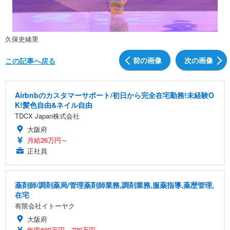
久保史緒里
前の画像
次の画像
この記事へ戻る
Airbnbのカスタマーサポート/初日から完全在宅勤務!未経験O
K!髪色自由&ネイル自由
TDCX Japan株式会社
大阪府
月給26万円～
正社員
薬剤師/調剤薬局/管理薬剤師業務,調剤業務,服薬指導,薬歴管理,
在宅
有限会社イトーヤク
大阪府
年収600万円～720万円