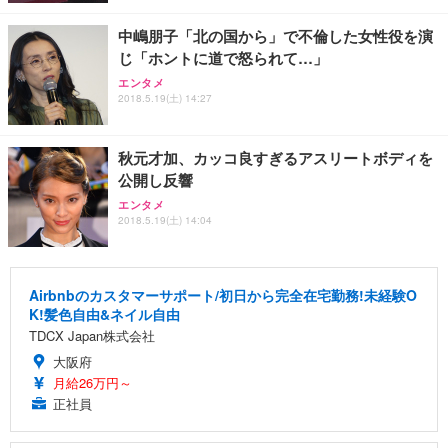
中嶋朋子「北の国から」で不倫した女性役を演
じ「ホントに道で怒られて…」
エンタメ
2018.5.19(土) 14:27
秋元才加、カッコ良すぎるアスリートボディを
公開し反響
エンタメ
2018.5.19(土) 14:04
Airbnbのカスタマーサポート/初日から完全在宅勤務!未経験O
K!髪色自由&ネイル自由
TDCX Japan株式会社
大阪府
月給26万円～
正社員