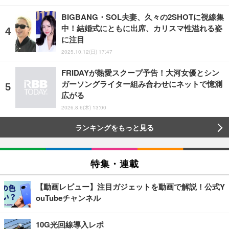
BIGBANG・SOL夫妻、久々の2SHOTに視線集
中！結婚式にともに出席、カリスマ性溢れる姿
に注目
2025.10.12(日) 17:47
FRIDAYが熱愛スクープ予告！大河女優とシン
ガーソングライター組み合わせにネットで憶測
広がる
2026.8.6(木) 13:00
ランキングをもっと見る
特集・連載
【動画レビュー】注目ガジェットを動画で解説！公式Y
ouTubeチャンネル
10G光回線導入レポ