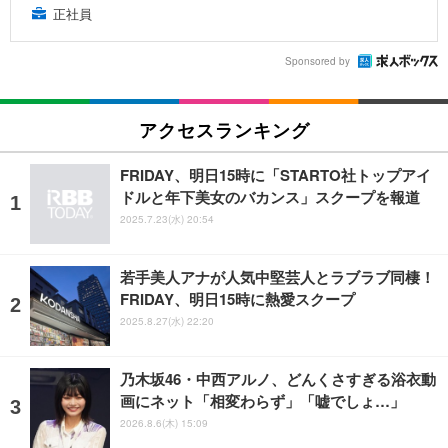
正社員
Sponsored by
アクセスランキング
FRIDAY、明日15時に「STARTO社トップアイ
ドルと年下美女のバカンス」スクープを報道
2025.7.23(水) 20:54
若手美人アナが人気中堅芸人とラブラブ同棲！
FRIDAY、明日15時に熱愛スクープ
2025.8.27(水) 22:20
乃木坂46・中西アルノ、どんくさすぎる浴衣動
画にネット「相変わらず」「嘘でしょ…」
2026.8.6(木) 15:09