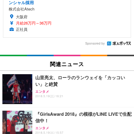
ンシャル採用
株式会社Atech
大阪府
月給26万円～36万円
正社員
Sponsored by
関連ニュース
山里亮太、ローラのランウェイを「カッコい
い」と絶賛
エンタメ
2018.5.19(土) 16:21
『GirlsAward 2018』の模様がLINE LIVEで生配
信中！
エンタメ
2018.5.19(土) 15:57