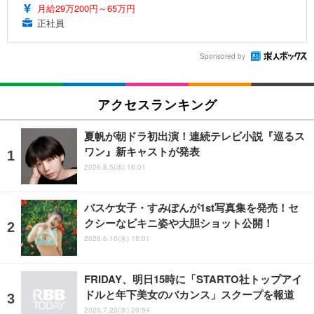
月給29万200円～65万円
正社員
Sponsored by
アクセスランキング
夏帆が朝ドラ初出演！連続テレビ小説『巡るス
ワン』新キャストが発表
2026.8.5(水) 16:01
バスケ女子・すみぽんが1st写真集を発売！セ
クシーなビキニ姿や大胆ショット公開！
2026.6.10(水) 18:01
FRIDAY、明日15時に「STARTO社トップアイ
ドルと年下美女のバカンス」スクープを報道
2025.7.23(水) 20:54