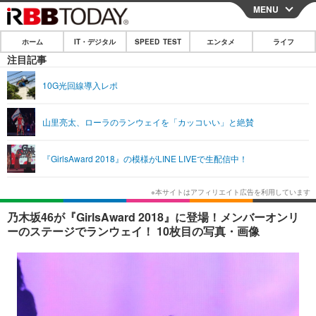
MENU
CLOSE
ホーム
IT・デジタル
SPEED TEST
エンタメ
ライフ
ホーム
注目記事
IT・デジタル
10G光回線導入レポ
IT・デジタルTOP
スマートフォン
SPEED TEST
山里亮太、ローラのランウェイを「カッコいい」と絶賛
ネタ
ガジェット・ツール
エンタメ
『GirlsAward 2018』の模様がLINE LIVEで生配信中！
ショッピング
その他
エンタメTOP
映画・ドラマ
ライフ
韓流・K-POP
韓国・芸能
ライフTOP
グルメ
リリース一覧
乃木坂46が『GirlsAward 2018』に登場！メンバーオンリ
音楽
スポーツ
ペット
ショッピング
ーのステージでランウェイ！ 10枚目の写真・画像
プッシュ通知の停止方法
グラビア
ブログ
その他
ショッピング
その他