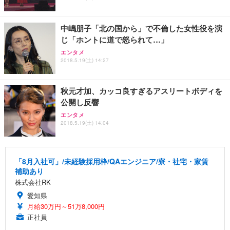
中嶋朋子「北の国から」で不倫した女性役を演
じ「ホントに道で怒られて…」
エンタメ
2018.5.19(土) 14:27
秋元才加、カッコ良すぎるアスリートボディを
公開し反響
エンタメ
2018.5.19(土) 14:04
「8月入社可」/未経験採用枠/QAエンジニア/寮・社宅・家賃
補助あり
株式会社RK
愛知県
月給30万円～51万8,000円
正社員