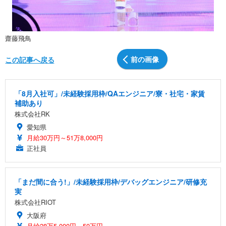
齋藤飛鳥
前の画像
この記事へ戻る
「8月入社可」/未経験採用枠/QAエンジニア/寮・社宅・家賃
補助あり
株式会社RK
愛知県
月給30万円～51万8,000円
正社員
「まだ間に合う!」/未経験採用枠/デバッグエンジニア/研修充
実
株式会社RIOT
大阪府
月給28万5,000円～50万円