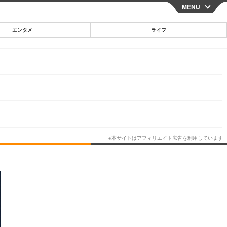
MENU
CLOSE
エンタメ
ライフ
スマートフォン
ガジェット・ツール
その他
映画・ドラマ
韓国・芸能
グルメ
スポーツ
ショッピング
ブログ
その他