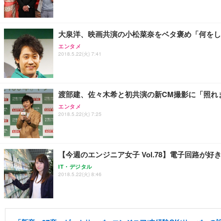
大泉洋、映画共演の小松菜奈をベタ褒め「何をし
エンタメ
2018.5.22(火) 7:41
渡部建、佐々木希と初共演の新CM撮影に「照れ
エンタメ
2018.5.22(火) 7:25
【今週のエンジニア女子 Vol.78】電子回路
IT・デジタル
2018.5.22(火) 8:46