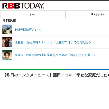
ホーム
IT・デジタル
ホーム
注目記事
IT・デジタル
10G光回線導入レポ
IT・デジタルTOP
SPEED TEST
江夏豊、石橋貴明＆ミッツに「江夏の21球」での真実語る
ネタ
エンタメ
大泉洋、映画共演の小松菜奈をベタ褒め「何をしても可愛い」
ショッピング
エンタメTOP
ライフ
韓流・K-POP
ライフTOP
リリース一覧
【昨日のエンタメニュース】藤田ニコル「幸せな家庭だったら
音楽
ペット
プッシュ通知の停止方法
グラビア
その他
ショッピング