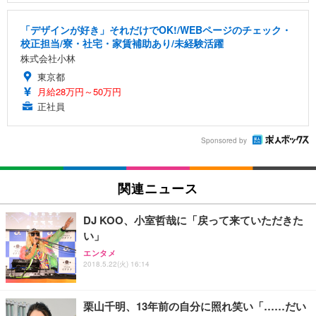
「デザインが好き」それだけでOK!/WEBページのチェック・
校正担当/寮・社宅・家賃補助あり/未経験活躍
株式会社小林
東京都
月給28万円～50万円
正社員
Sponsored by
関連ニュース
DJ KOO、小室哲哉に「戻って来ていただきた
い」
エンタメ
2018.5.22(火) 16:14
栗山千明、13年前の自分に照れ笑い「……だい