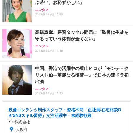
ぶ若い。お恥ずかしい」
エンタメ
2018.5.22(火) 15:50
高橋真麻、悪質タックル問題に「監督は生徒を
守るっていう体制が全くない」
エンタメ
2018.5.22(火) 14:30
中国、香港で活躍中の葉山ヒロが『モンテ・ク
リスト伯―華麗なる復讐―』で日本の連ドラ初
出演
エンタメ
2018.5.22(火) 15:52
映像コンテンツ制作スタッフ・資格不問「正社員/在宅相談O
K/SNSスキル習得」女性活躍中・未経験歓迎
Yts株式会社
大阪府