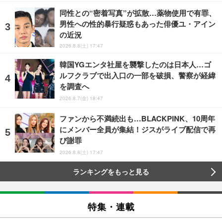
同性との“密着写真”が拡散…薬物使用で有罪、
男性への性的暴行疑惑もあった俳優ユ・アイン
の近況
2026.8.8(土) 17:47
韓国YGエンタ社屋を襲撃したのは日本人…ゴ
ルフクラブで出入口の一部を破損、警察が経緯
を調査へ
2026.8.7(金) 18:47
ファンから不満続出も…BLACKPINK、10周年
にメンバー全員が集結！ジスがライブ配信で再
び謝罪
2026.8.8(土) 17:47
ランキングをもっと見る
特集・連載