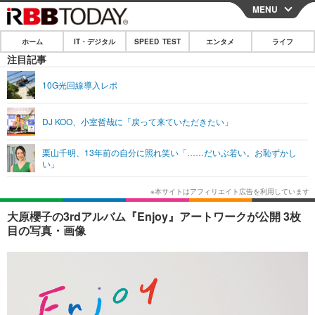
MENU
CLOSE
ホーム
IT・デジタル
SPEED TEST
エンタメ
ライフ
ホーム
注目記事
IT・デジタル
10G光回線導入レポ
IT・デジタルTOP
スマートフォン
SPEED TEST
DJ KOO、小室哲哉に「戻って来ていただきたい」
ネタ
ガジェット・ツール
エンタメ
栗山千明、13年前の自分に照れ笑い「……だいぶ若い。お恥ずかし
ショッピング
その他
い」
エンタメTOP
映画・ドラマ
ライフ
韓流・K-POP
韓国・芸能
ライフTOP
グルメ
リリース一覧
大原櫻子の3rdアルバム『Enjoy』アートワークが公開 3枚
音楽
スポーツ
ペット
ショッピング
目の写真・画像
プッシュ通知の停止方法
グラビア
ブログ
その他
ショッピング
その他