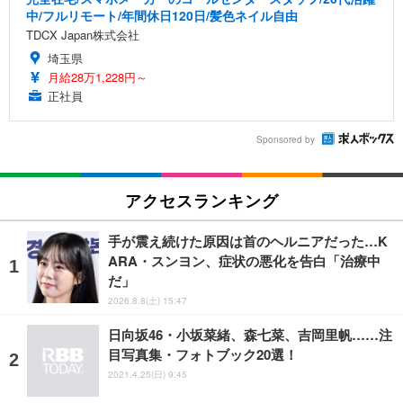
中/フルリモート/年間休日120日/髪色ネイル自由
TDCX Japan株式会社
埼玉県
月給28万1,228円～
正社員
Sponsored by
アクセスランキング
手が震え続けた原因は首のヘルニアだった…K
ARA・スンヨン、症状の悪化を告白「治療中
だ」
2026.8.8(土) 15:47
日向坂46・小坂菜緒、森七菜、吉岡里帆……注
目写真集・フォトブック20選！
2021.4.25(日) 9:45